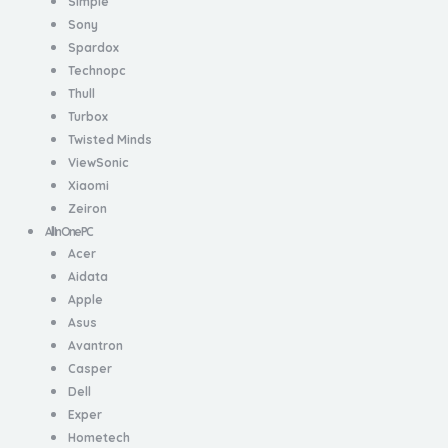
Simple
Sony
Spardox
Technopc
Thull
Turbox
Twisted Minds
ViewSonic
Xiaomi
Zeiron
All In One PC
Acer
Aidata
Apple
Asus
Avantron
Casper
Dell
Exper
Hometech