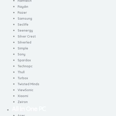
Ramtech
Raydın
Razer
Samsung
Seclife
Seenergy
Silver Crest
Silverled
Simple
Sony
Spardox
Technopc
Thull
Turbox
Twisted Minds
ViewSonic
Xiaomi
Zeiron
All In One PC
Acer