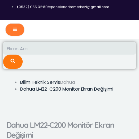
İçeriğe
(0532) 055 32 80
tvpanelonarimmerkezi@gmail.com
atla
Ara
Ara
Bilim Teknik Servis
Dahua
Dahua LM22-C200 Monitör Ekran Değişimi
Dahua LM22-C200 Monitör Ekran
Değişimi