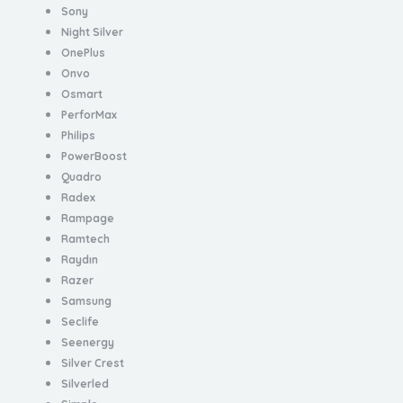
Sony
Night Silver
OnePlus
Onvo
Osmart
PerforMax
Philips
PowerBoost
Quadro
Radex
Rampage
Ramtech
Raydın
Razer
Samsung
Seclife
Seenergy
Silver Crest
Silverled