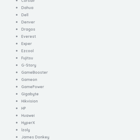
Corsair
Dahua
Dell
Denver
Dragos
Everest
Exper
Ezcool
Fujitsu
G-Story
GameBooster
Gameon
GamePower
Gigabyte
Hikvision
HP
Huawei
HyperX
İzoly
James Donkey