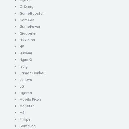
Fujitsu
G-Story
GameBooster
Gameon
GamePower
Gigabyte
Hikvision
HP
Huawei
HyperX
İzoly
James Donkey
Lenovo
LG
Liyama
Mobile Pixels
Monster
MSI
Philips
Samsung