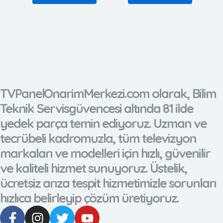
TVPanelOnarimMerkezi.com olarak, Bilim
Teknik Servisgüvencesi altında 81 ilde
yedek parça temin ediyoruz. Uzman ve
tecrübeli kadromuzla, tüm televizyon
markaları ve modelleri için hızlı, güvenilir
ve kaliteli hizmet sunuyoruz. Üstelik,
ücretsiz arıza tespit hizmetimizle sorunları
hızlıca belirleyip çözüm üretiyoruz.
F
I
T
Y