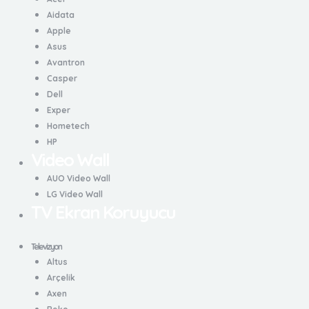
Aidata
Apple
Asus
Avantron
Casper
Dell
Exper
Hometech
HP
Video Wall
AUO Video Wall
LG Video Wall
TV Ekran Koruyucu
Televizyon
Altus
Arçelik
Axen