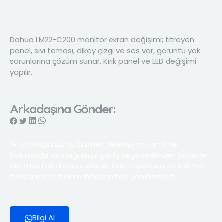
Dahua LM22-C200 monitör ekran değişimi; titreyen
panel, sıvı teması, dikey çizgi ve ses var, görüntü yok
sorunlarına çözüm sunar. Kırık panel ve LED değişimi
yapılır.
Arkadaşına Gönder:
🔧 Gördüğünüz bu hizmet, televizyon tamir ve
bakımında sunduğumuz geniş seçeneklerden sadece
biri. BilimTeknikServis olarak, televizyonlarınızla ilgili her
türlü arıza ve bakım ihtiyacınızda yanınızdayız.
Bilgi Al