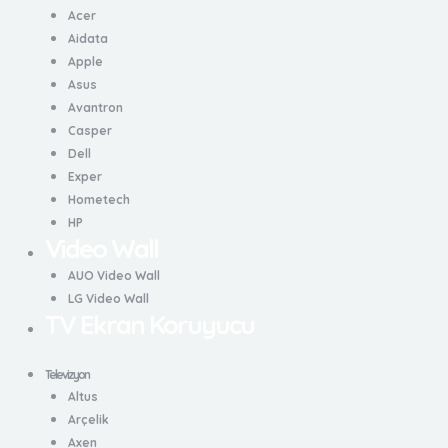
Acer
Aidata
Apple
Asus
Avantron
Casper
Dell
Exper
Hometech
HP
Video Wall
AUO Video Wall
LG Video Wall
TV Ekran Koruyucu
Televizyon
Altus
Arçelik
Axen