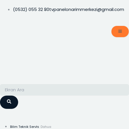
İçeriğe
atla
(0532) 055 32 80
tvpanelonarimmerkezi@gmail.com
Ara
Ara
Bilim Teknik Servis
Dahua