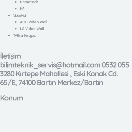
Hometech
HP
Video Wall
AUO Video Wall
LG Video Wall
TV Ekran Koruyucu
İletişim
bilimteknik_servis@hotmail.com 0532 055
3280 Kırtepe Mahallesi , Eski Konak Cd.
65/E, 74100 Bartın Merkez/Bartın
Konum