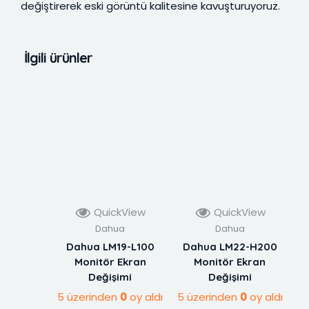
değiştirerek eski görüntü kalitesine kavuşturuyoruz.
İlgili ürünler
QuickView
QuickView
Dahua
Dahua
Dahua LM19-L100
Dahua LM22-H200
Monitör Ekran
Monitör Ekran
Değişimi
Değişimi
5 üzerinden
0
oy aldı
5 üzerinden
0
oy aldı