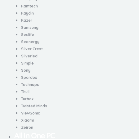
Ramtech
Raydın
Razer
Samsung
Seclife
Seenergy
Silver Crest
Silverled
Simple
Sony
Spardox
Technopc
Thull
Turbox
Twisted Minds
ViewSonic
Xiaomi
Zeiron
All In One PC