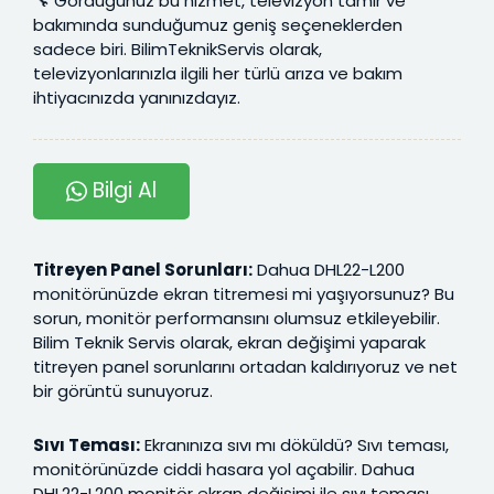
🔧 Gördüğünüz bu hizmet, televizyon tamir ve
bakımında sunduğumuz geniş seçeneklerden
sadece biri. BilimTeknikServis olarak,
televizyonlarınızla ilgili her türlü arıza ve bakım
ihtiyacınızda yanınızdayız.
Bilgi Al
Titreyen Panel Sorunları:
Dahua DHL22-L200
monitörünüzde ekran titremesi mi yaşıyorsunuz? Bu
sorun, monitör performansını olumsuz etkileyebilir.
Bilim Teknik Servis olarak, ekran değişimi yaparak
titreyen panel sorunlarını ortadan kaldırıyoruz ve net
bir görüntü sunuyoruz.
Sıvı Teması:
Ekranınıza sıvı mı döküldü? Sıvı teması,
monitörünüzde ciddi hasara yol açabilir. Dahua
DHL22-L200 monitör ekran değişimi ile sıvı teması