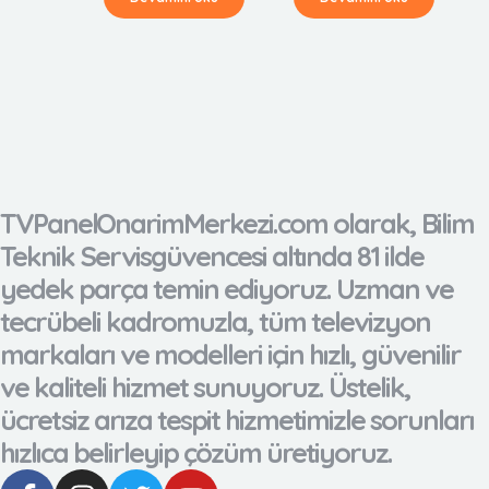
TVPanelOnarimMerkezi.com olarak, Bilim
Teknik Servisgüvencesi altında 81 ilde
yedek parça temin ediyoruz. Uzman ve
tecrübeli kadromuzla, tüm televizyon
markaları ve modelleri için hızlı, güvenilir
ve kaliteli hizmet sunuyoruz. Üstelik,
ücretsiz arıza tespit hizmetimizle sorunları
hızlıca belirleyip çözüm üretiyoruz.
F
I
T
Y