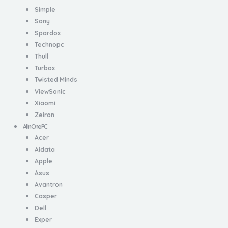
Simple
Sony
Spardox
Technopc
Thull
Turbox
Twisted Minds
ViewSonic
Xiaomi
Zeiron
All In One PC
Acer
Aidata
Apple
Asus
Avantron
Casper
Dell
Exper