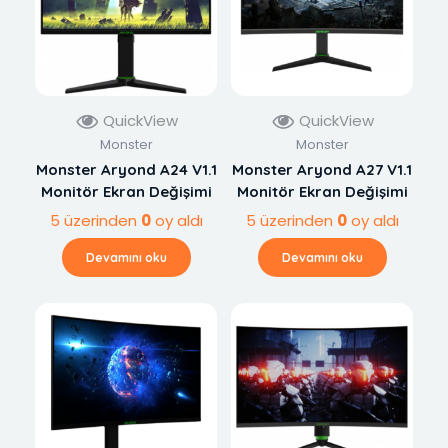
QuickView
QuickView
Monster
Monster
Monster Aryond A24 V1.1
Monster Aryond A27 V1.1
Monitör Ekran Değişimi
Monitör Ekran Değişimi
5 üzerinden
0
oy aldı
5 üzerinden
0
oy aldı
Devamını oku
Devamını oku