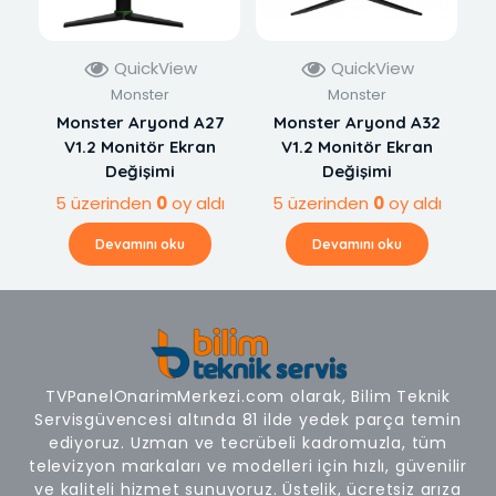
QuickView
QuickView
Monster
Monster
Monster Aryond A27
Monster Aryond A32
V1.2 Monitör Ekran
V1.2 Monitör Ekran
Değişimi
Değişimi
5 üzerinden
0
oy aldı
5 üzerinden
0
oy aldı
Devamını oku
Devamını oku
TVPanelOnarimMerkezi.com olarak, Bilim Teknik
Servisgüvencesi altında 81 ilde yedek parça temin
ediyoruz. Uzman ve tecrübeli kadromuzla, tüm
televizyon markaları ve modelleri için hızlı, güvenilir
ve kaliteli hizmet sunuyoruz. Üstelik, ücretsiz arıza