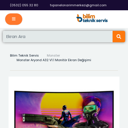
İçeriğe
(0532) 055 32 80
tvpanelonarimmerkezi@gmail.com
atla
Ara
Ara
Bilim Teknik Servis
Monster
Monster Aryond A32 V1.1 Monitör Ekran Değişimi