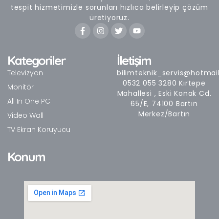
tespit hizmetimizle sorunları hızlıca belirleyip çözüm
üretiyoruz.
F
I
T
Y
a
n
w
o
c
s
i
u
e
t
t
t
b
a
t
u
Kategoriler
İletişim
o
g
e
b
o
r
r
e
Televizyon
bilimteknik_servis@hotmai
k
a
0532 055 3280 Kırtepe
Monitör
-
m
Mahallesi , Eski Konak Cd.
f
All In One PC
65/E, 74100 Bartın
Merkez/Bartın
Video Wall
TV Ekran Koruyucu
Konum