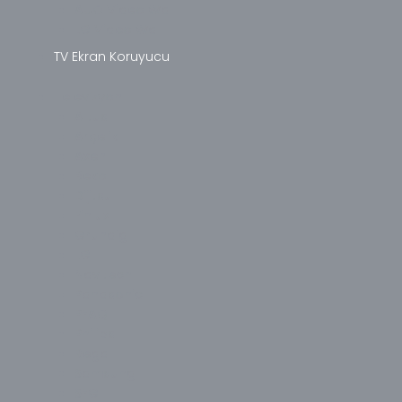
AUO Video Wall
LG Video Wall
TV Ekran Koruyucu
Televizyon
Altus
Arçelik
Axen
Beko
Dijitsu
Finlux
Grundig
LG
Navitech
Panasonic
PEAQ
Philips
Regal
Samsung
SEG