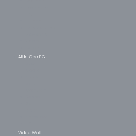
Spardox
Technopc
Thull
Turbox
Twisted Minds
ViewSonic
Xiaomi
Zeiron
All In One PC
Acer
Aidata
Apple
Asus
Avantron
Casper
Dell
Exper
Hometech
HP
Video Wall