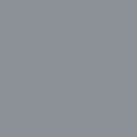
Sharp
Sony
Sunny
Toshiba
Vestel
Monitör
Acer
Aidata
Alpin
AOC
Apple
Asus
Avantron
Avenir
BenQ
Casper
CBOX
Cenova
Cooler Master
Corsair