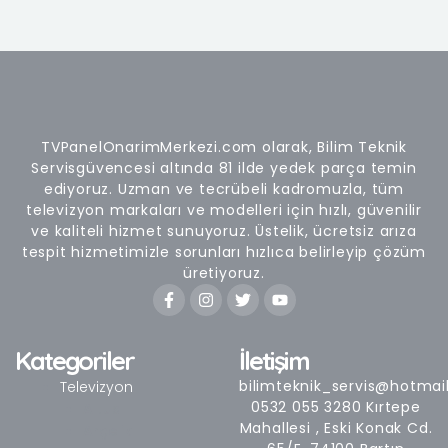
TVPanelOnarimMerkezi.com olarak, Bilim Teknik
Servisgüvencesi altında 81 ilde yedek parça temin
ediyoruz. Uzman ve tecrübeli kadromuzla, tüm
televizyon markaları ve modelleri için hızlı, güvenilir
ve kaliteli hizmet sunuyoruz. Üstelik, ücretsiz arıza
tespit hizmetimizle sorunları hızlıca belirleyip çözüm
üretiyoruz.
F
I
T
Y
a
n
w
o
c
s
i
u
e
t
t
t
b
a
t
u
Kategoriler
İletişim
o
g
e
b
o
r
r
e
bilimteknik_servis@hotmai
Televizyon
k
a
0532 055 3280 Kırtepe
Altus
-
m
Mahallesi , Eski Konak Cd.
Arçelik
f