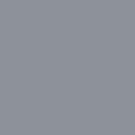
Samsung
Seclife
Seenergy
Silver Crest
Silverled
Simple
Sony
Spardox
Technopc
Thull
Turbox
Twisted Minds
ViewSonic
Xiaomi
Zeiron
All In One PC
Acer
Aidata
Apple
Asus