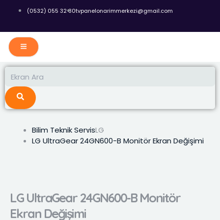
İçeriğe
(0532) 055 32 80
tvpanelonarimmerkezi@gmail.com
atla
Ara
Ara
Bilim Teknik Servis
LG
LG UltraGear 24GN600-B Monitör Ekran Değişimi
LG UltraGear 24GN600-B Monitör
Ekran Değişimi