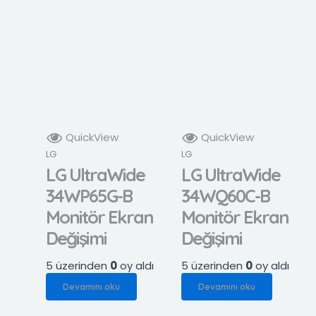
QuickView
QuickView
LG
LG
LG UltraWide
LG UltraWide
34WP65G-B
34WQ60C-B
Monitör Ekran
Monitör Ekran
Değişimi
Değişimi
5 üzerinden
0
oy aldı
5 üzerinden
0
oy aldı
Devamını oku
Devamını oku