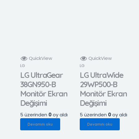
QuickView
QuickView
LG
LG
LG UltraGear
LG UltraWide
38GN950-B
29WP500-B
Monitör Ekran
Monitör Ekran
Değişimi
Değişimi
5 üzerinden
0
oy aldı
5 üzerinden
0
oy aldı
Devamını oku
Devamını oku