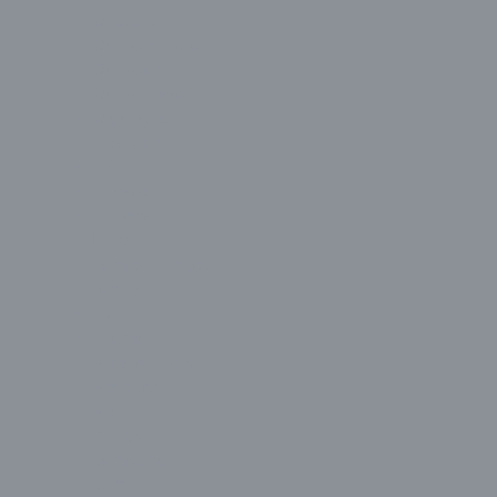
G-Story
GameBooster
Gameon
GamePower
Gigabyte
Hikvision
HP
Huawei
HyperX
İzoly
James Donkey
Lenovo
LG
Liyama
Mobile Pixels
Monster
MSI
Philips
Samsung
Sony