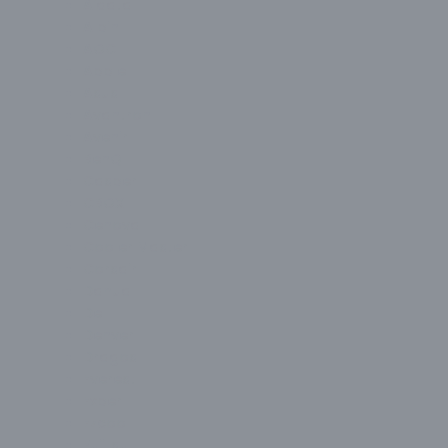
Aidata
Alpin
AOC
Apple
Asus
Avantron
Avenir
BenQ
Casper
CBOX
Cenova
Cooler Master
Corsair
Dahua
Dell
Denver
Dragos
Everest
Exper
Ezcool
Fujitsu