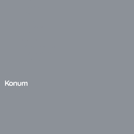
Avantron
Casper
Dell
Exper
Hometech
HP
Video Wall
AUO Video Wall
LG Video Wall
TV Ekran Koruyucu
Konum