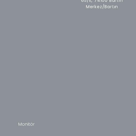
65/E, 74100 Bartın
Axen
Merkez/Bartın
Beko
Dijitsu
Finlux
Grundig
LG
Navitech
Panasonic
PEAQ
Philips
Regal
Samsung
SEG
Sharp
Sony
Sunny
Toshiba
Vestel
Monitör
Acer