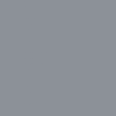
Dahua
Dell
Denver
Dragos
Everest
Exper
Ezcool
Fujitsu
G-Story
GameBooster
Gameon
GamePower
Gigabyte
Hikvision
HP
Huawei
HyperX
İzoly
James Donkey
Lenovo
LG