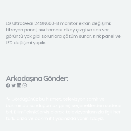
LG UltraGear 24GN600-B monitör ekran değişimi;
titreyen panel, sıvı teması, dikey çizgi ve ses var,
görüntü yok gibi sorunlara çözüm sunar. Kırık panel ve
LED değişimi yapılır.
Arkadaşına Gönder:
🔧 Gördüğünüz bu hizmet, televizyon tamir ve
bakımında sunduğumuz geniş seçeneklerden sadece
biri. BilimTeknikServis olarak, televizyonlarınızla ilgili her
türlü arıza ve bakım ihtiyacınızda yanınızdayız.