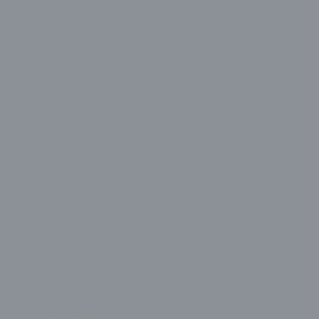
Liyama
Mobile Pixels
Monster
MSI
Philips
Samsung
Sony
Night Silver
OnePlus
Onvo
Osmart
PerforMax
Philips
PowerBoost
Quadro
Radex
Rampage
Ramtech
Raydın
Razer