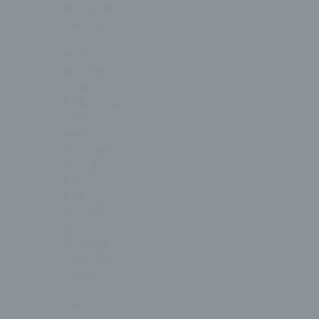
Night Silver
OnePlus
Onvo
Osmart
PerforMax
Philips
PowerBoost
Quadro
Radex
Rampage
Ramtech
Raydın
Razer
Samsung
Seclife
Seenergy
Silver Crest
Silverled
Simple
Sony