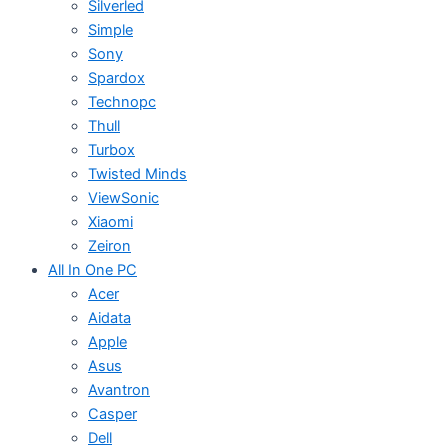
Silverled
Simple
Sony
Spardox
Technopc
Thull
Turbox
Twisted Minds
ViewSonic
Xiaomi
Zeiron
All In One PC
Acer
Aidata
Apple
Asus
Avantron
Casper
Dell