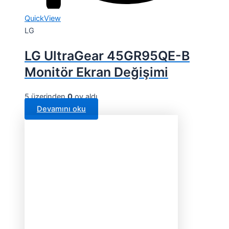
QuickView
LG
LG UltraGear 45GR95QE-B
Monitör Ekran Değişimi
5 üzerinden
0
oy aldı
Devamını oku