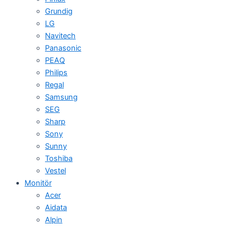
Grundig
LG
Navitech
Panasonic
PEAQ
Philips
Regal
Samsung
SEG
Sharp
Sony
Sunny
Toshiba
Vestel
Monitör
Acer
Aidata
Alpin