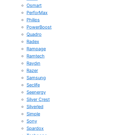
Osmart
PerforMax
Philips
PowerBoost
Quadro
Radex
Rampage
Ramtech
Raydın
Razer
Samsung
Seclife
Seenergy
Silver Crest
Silverled
Simple
Sony
Spardox