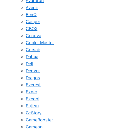
Avantron
Avenir
BenQ
Casper
CBOX
Cenova
Cooler Master
Corsair
Dahua
Dell
Denver
Dragos
Everest
Exper
Ezcool
Fujitsu
G-Story
GameBooster
Gameon