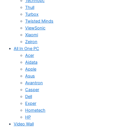
Technopc
Thull
Turbox
Twisted Minds
ViewSonic
Xiaomi
Zeiron
All In One PC
Acer
Aidata
Apple
Asus
Avantron
Casper
Dell
Exper
Hometech
HP
Video Wall