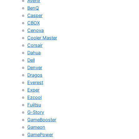
Avenir
BenQ
Casper
CBOX
Cenova
Cooler Master
Corsair
Dahua
Dell
Denver
Dragos
Everest
Exper
Ezcool
Fujitsu
G-Story
GameBooster
Gameon
GamePower