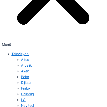
Menü
Televizyon
Altus
Arçelik
Axen
Beko
Dijitsu
Finlux
Grundig
LG
Navitech