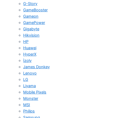
G-Story
GameBooster
Gameon
GamePower
Gigabyte
Hikvision
HP
Huawei
HyperX
İzoly
James Donkey
Lenovo
LG
Liyama
Mobile Pixels
Monster
MSI
Philips
Samsung