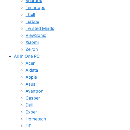
Spardox
Technopc
Thull
Turbox
Twisted Minds
ViewSonic
Xiaomi
Zeiron
All In One PC
Acer
Aidata
Apple
Asus
Avantron
Casper
Dell
Exper
Hometech
HP