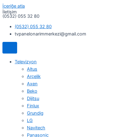
İçeriğe atla
İletişim
(0532) 055 32 80
(0532) 055 32 80
tvpanelonarimmerkezi@gmail.com
Televizyon
Altus
Arçelik
Axen
Beko
Dijitsu
Finlux
Grundig
LG
Navitech
Panasonic