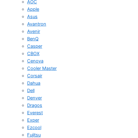
AOC
Apple
Asus
Avantron
Avenir
BenQ
Casper
CBOX
Cenova
Cooler Master
Corsair
Dahua
Dell
Denver
Dragos
Everest
Exper
Ezcool
Fujitsu