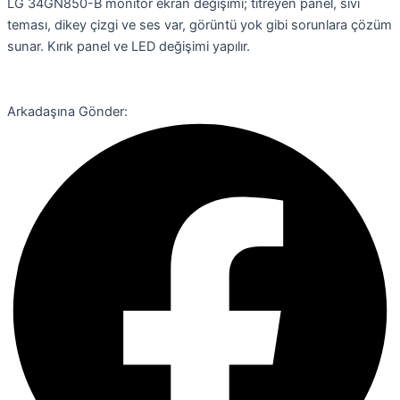
LG 34GN850-B monitör ekran değişimi; titreyen panel, sıvı
teması, dikey çizgi ve ses var, görüntü yok gibi sorunlara çözüm
sunar. Kırık panel ve LED değişimi yapılır.
Arkadaşına Gönder: