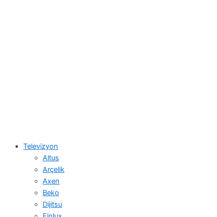
Televizyon
Altus
Arçelik
Axen
Beko
Dijitsu
Finlux