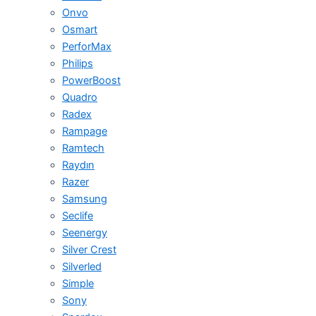
Onvo
Osmart
PerforMax
Philips
PowerBoost
Quadro
Radex
Rampage
Ramtech
Raydın
Razer
Samsung
Seclife
Seenergy
Silver Crest
Silverled
Simple
Sony