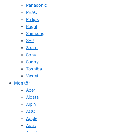
Panasonic
PEAQ
Philips
Regal
Samsung
SEG
Sharp
Sony
Sunny
Toshiba
Vestel
Monitör
Acer
Aidata
Alpin
AOC
Apple
Asus