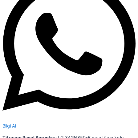
Bilgi Al
Titreyen Panel Sorunları:
LG 34GN850-B monitörünüzde