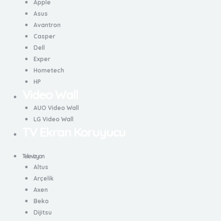
Apple
Asus
Avantron
Casper
Dell
Exper
Hometech
HP
Video Wall
AUO Video Wall
LG Video Wall
TV Ekran Koruyucu
Televizyon
Altus
Arçelik
Axen
Beko
Dijitsu