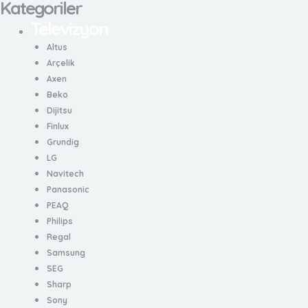
e
t
t
t
Kategoriler
b
a
t
u
Televizyon
o
g
e
b
Altus
o
r
r
e
Arçelik
k
a
Axen
-
m
Beko
f
Dijitsu
Finlux
Grundig
LG
Navitech
Panasonic
PEAQ
Philips
Regal
Samsung
SEG
Sharp
Sony