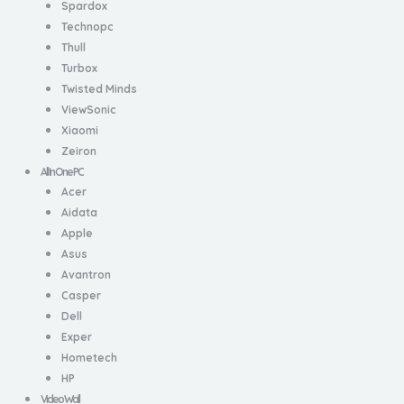
Spardox
Technopc
Thull
Turbox
Twisted Minds
ViewSonic
Xiaomi
Zeiron
All In One PC
Acer
Aidata
Apple
Asus
Avantron
Casper
Dell
Exper
Hometech
HP
Video Wall