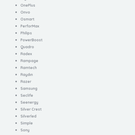
OnePlus
Onvo
Osmart
PerforMax
Philips
PowerBoost
Quadro
Radex
Rampage
Ramtech
Raydın
Razer
Samsung
Seclife
Seenergy
Silver Crest
Silverled
Simple
Sony