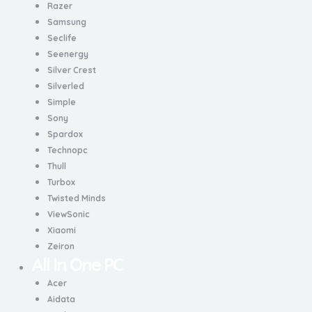
Razer
Samsung
Seclife
Seenergy
Silver Crest
Silverled
Simple
Sony
Spardox
Technopc
Thull
Turbox
Twisted Minds
ViewSonic
Xiaomi
Zeiron
All In One PC
Acer
Aidata