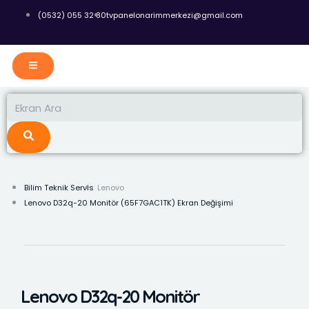
İçeriğe
(0532) 055 32 80
tvpanelonarimmerkezi@gmail.com
atla
Ara
Ara
Bilim Teknik Servis
Lenovo
Lenovo D32q-20 Monitör (65F7GAC1TK) Ekran Değişimi
Lenovo D32q-20 Monitör