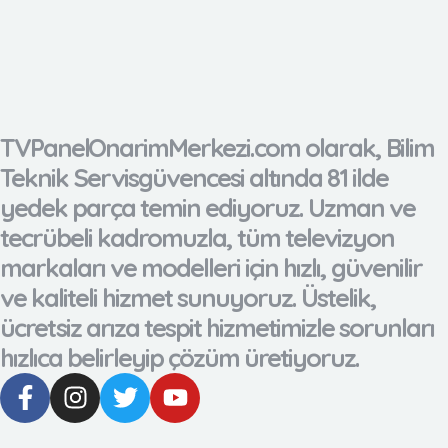
TVPanelOnarimMerkezi.com olarak, Bilim
Teknik Servisgüvencesi altında 81 ilde
yedek parça temin ediyoruz. Uzman ve
tecrübeli kadromuzla, tüm televizyon
markaları ve modelleri için hızlı, güvenilir
ve kaliteli hizmet sunuyoruz. Üstelik,
ücretsiz arıza tespit hizmetimizle sorunları
hızlıca belirleyip çözüm üretiyoruz.
F
I
T
Y
a
n
w
o
c
s
i
u