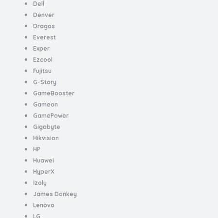
Dell
Denver
Dragos
Everest
Exper
Ezcool
Fujitsu
G-Story
GameBooster
Gameon
GamePower
Gigabyte
Hikvision
HP
Huawei
HyperX
İzoly
James Donkey
Lenovo
LG