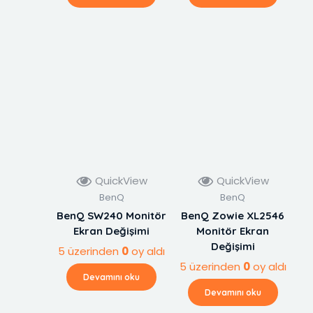
QuickView
QuickView
BenQ
BenQ
BenQ SW240 Monitör
BenQ Zowie XL2546
Ekran Değişimi
Monitör Ekran
Değişimi
5 üzerinden
0
oy aldı
5 üzerinden
0
oy aldı
Devamını oku
Devamını oku