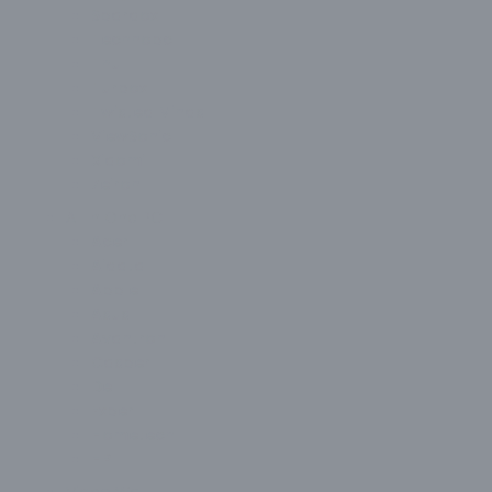
Spardox
Technopc
Thull
Turbox
Twisted Minds
ViewSonic
Xiaomi
Zeiron
All In One PC
Acer
Aidata
Apple
Asus
Avantron
Casper
Dell
Exper
Hometech
HP