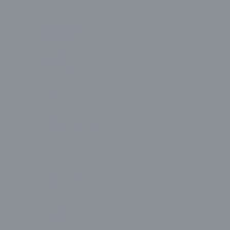
Fujitsu
G-Story
GameBooster
Gameon
GamePower
Gigabyte
Hikvision
HP
Huawei
HyperX
İzoly
James Donkey
Lenovo
LG
Liyama
Mobile Pixels
Monster
MSI
Philips
Samsung