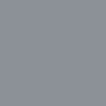
Video Wall
AUO Video Wall
LG Video Wall
TV Ekran Koruyucu
Televizyon
Altus
Arçelik
Axen
Beko
Dijitsu
Finlux
Grundig
LG
Navitech
Panasonic
PEAQ
Philips
Regal
Samsung