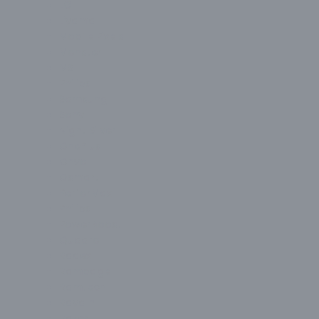
LG
Liyama
Mobile Pixels
Monster
MSI
Philips
Samsung
Sony
Night Silver
OnePlus
Onvo
Osmart
PerforMax
Philips
PowerBoost
Quadro
Radex
Rampage
Ramtech
Raydın
Razer