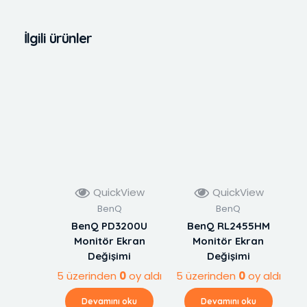
İlgili ürünler
QuickView
QuickView
BenQ
BenQ
BenQ PD3200U
BenQ RL2455HM
Monitör Ekran
Monitör Ekran
Değişimi
Değişimi
5 üzerinden
0
oy aldı
5 üzerinden
0
oy aldı
Devamını oku
Devamını oku