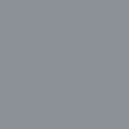
Dahua
Dell
Denver
Dragos
Everest
Exper
Ezcool
Fujitsu
G-Story
GameBooster
Gameon
GamePower
Gigabyte
Hikvision
HP
Huawei
HyperX
İzoly
James Donkey
Lenovo