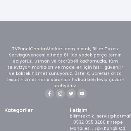
TVPanelOnarimMerkezi.com olarak, Bilim Teknik
Servisgüvencesi altında 81 ilde yedek parça temin
ediyoruz. Uzman ve tecrübeli kadromuzla, tüm
televizyon markaları ve modelleri için hızlı, güvenilir
ve kaliteli hizmet sunuyoruz. Üstelik, ücretsiz arıza
tespit hizmetimizle sorunları hızlıca belirleyip çözüm
üretiyoruz.
F
I
T
Y
a
n
w
o
c
s
i
u
e
t
t
t
b
a
t
u
Kategoriler
İletişim
o
g
e
b
bilimteknik_servis@hotmai
Televizyon
o
r
r
e
0532 055 3280 Kırtepe
Altus
k
a
-
m
Mahallesi , Eski Konak Cd.
Arçelik