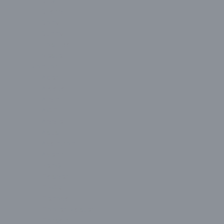
SEG
Sharp
Sony
Sunny
Toshiba
Vestel
Monitör
Acer
Aidata
Alpin
AOC
Apple
Asus
Avantron
Avenir
BenQ
Casper
CBOX
Cenova
Cooler Master
Corsair