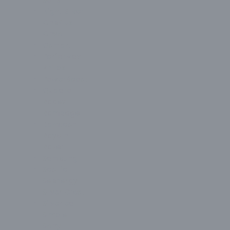
Sony
Night Silver
OnePlus
Onvo
Osmart
PerforMax
Philips
PowerBoost
Quadro
Radex
Rampage
Ramtech
Raydın
Razer
Samsung
Seclife
Seenergy
Silver Crest
Silverled
Simple
Sony