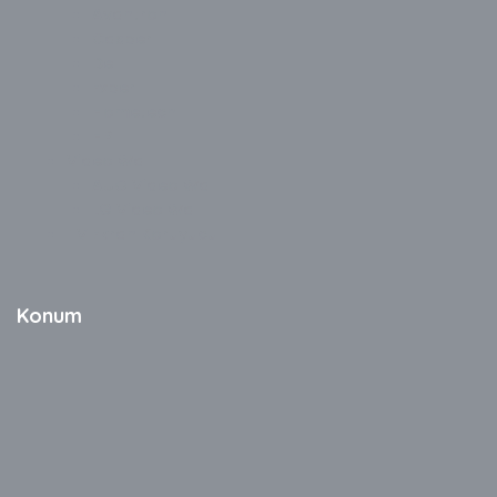
Avantron
Casper
Dell
Exper
Hometech
HP
Video Wall
AUO Video Wall
LG Video Wall
TV Ekran Koruyucu
Konum