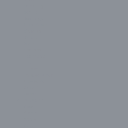
Samsung
Seclife
Seenergy
Silver Crest
Silverled
Simple
Sony
Spardox
Technopc
Thull
Turbox
Twisted Minds
ViewSonic
Xiaomi
Zeiron
All In One PC
Acer
Aidata
Apple
Asus