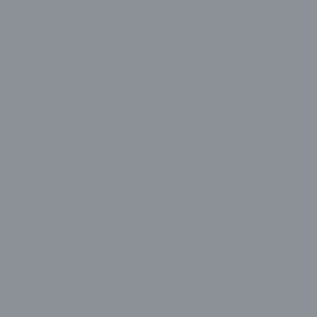
Aidata
Alpin
AOC
Apple
Asus
Avantron
Avenir
BenQ
Casper
CBOX
Cenova
Cooler Master
Corsair
Dahua
Dell
Denver
Dragos
Everest
Exper
Ezcool