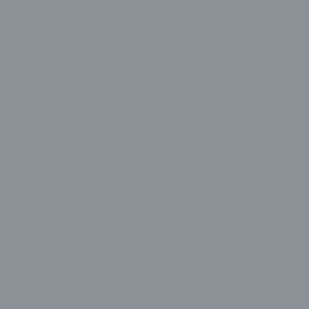
Technopc
Thull
Turbox
Twisted Minds
ViewSonic
Xiaomi
Zeiron
All In One PC
Acer
Aidata
Apple
Asus
Avantron
Casper
Dell
Exper
Hometech
HP
Video Wall