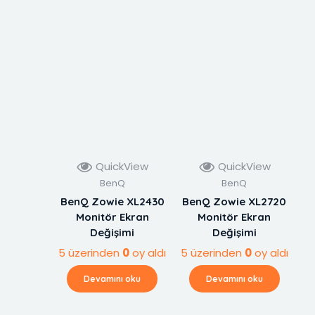
QuickView
QuickView
BenQ
BenQ
BenQ Zowie XL2430
BenQ Zowie XL2720
Monitör Ekran
Monitör Ekran
Değişimi
Değişimi
5 üzerinden
0
oy aldı
5 üzerinden
0
oy aldı
Devamını oku
Devamını oku