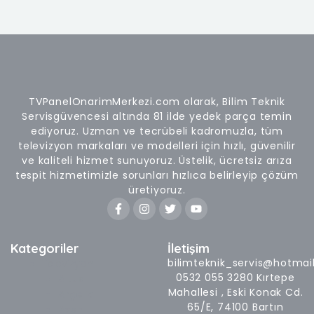
TVPanelOnarimMerkezi.com olarak, Bilim Teknik
Servisgüvencesi altında 81 ilde yedek parça temin
ediyoruz. Uzman ve tecrübeli kadromuzla, tüm
televizyon markaları ve modelleri için hızlı, güvenilir
ve kaliteli hizmet sunuyoruz. Üstelik, ücretsiz arıza
tespit hizmetimizle sorunları hızlıca belirleyip çözüm
üretiyoruz.
F
I
T
Y
a
n
w
o
c
s
i
u
e
t
t
t
b
a
t
u
Kategoriler
İletişim
o
g
e
b
bilimteknik_servis@hotmai
Televizyon
o
r
r
e
0532 055 3280 Kırtepe
Altus
k
a
-
m
Mahallesi , Eski Konak Cd.
Arçelik
f
65/E, 74100 Bartın
Axen