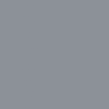
Night Silver
OnePlus
Onvo
Osmart
PerforMax
Philips
PowerBoost
Quadro
Radex
Rampage
Ramtech
Raydın
Razer
Samsung
Seclife
Seenergy
Silver Crest
Silverled
Simple
Sony
Spardox