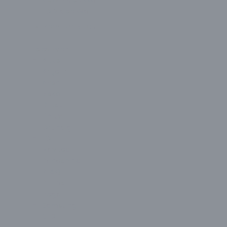
AUO Video Wall
LG Video Wall
TV Ekran Koruyucu
Televizyon
Altus
Arçelik
Axen
Beko
Dijitsu
Finlux
Grundig
LG
Navitech
Panasonic
PEAQ
Philips
Regal
Samsung
SEG