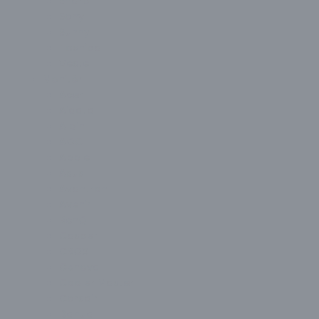
Sharp
Sony
Sunny
Toshiba
Vestel
Monitör
Acer
Aidata
Alpin
AOC
Apple
Asus
Avantron
Avenir
BenQ
Casper
CBOX
Cenova
Cooler Master
Corsair
Dahua