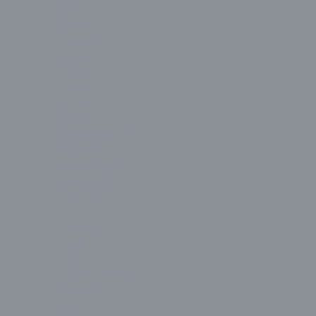
Dell
Denver
Dragos
Everest
Exper
Ezcool
Fujitsu
G-Story
GameBooster
Gameon
GamePower
Gigabyte
Hikvision
HP
Huawei
HyperX
İzoly
James Donkey
Lenovo
LG