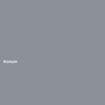
Casper
Dell
Exper
Hometech
HP
Video Wall
AUO Video Wall
LG Video Wall
TV Ekran Koruyucu
Konum