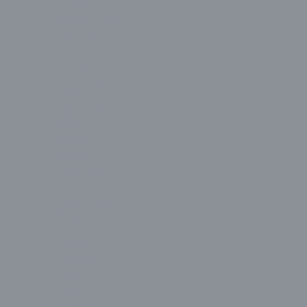
Liyama
Mobile Pixels
Monster
MSI
Philips
Samsung
Sony
Night Silver
OnePlus
Onvo
Osmart
PerforMax
Philips
PowerBoost
Quadro
Radex
Rampage
Ramtech
Raydın
Razer
Samsung