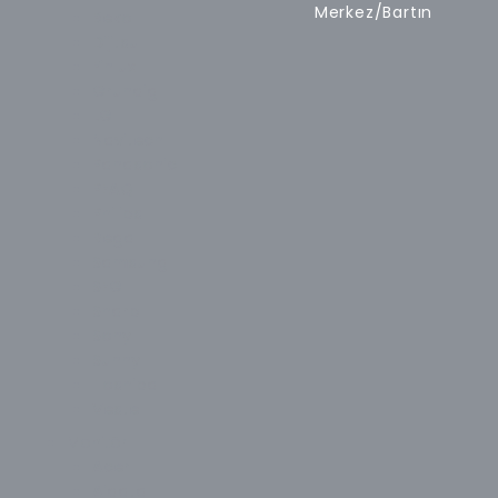
Merkez/Bartın
Beko
Dijitsu
Finlux
Grundig
LG
Navitech
Panasonic
PEAQ
Philips
Regal
Samsung
SEG
Sharp
Sony
Sunny
Toshiba
Vestel
Monitör
Acer
Aidata