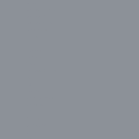
G-Story
GameBooster
Gameon
GamePower
Gigabyte
Hikvision
HP
Huawei
HyperX
İzoly
James Donkey
Lenovo
LG
Liyama
Mobile Pixels
Monster
MSI
Philips
Samsung
Sony