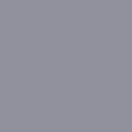
Alpin
AOC
Apple
Asus
Avantron
Avenir
BenQ
Casper
CBOX
Cenova
Cooler Master
Corsair
Dahua
Dell
Denver
Dragos
Everest
Exper
Ezcool
Fujitsu