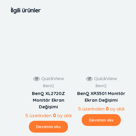
İlgili ürünler
QuickView
QuickView
BenQ
BenQ
BenQ XL2720Z
BenQ XR3501 Monitör
Monitör Ekran
Ekran Değişimi
Değişimi
5 üzerinden
0
oy aldı
5 üzerinden
0
oy aldı
Devamını oku
Devamını oku