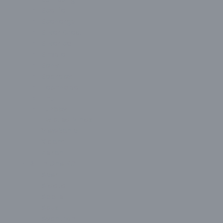
Seclife
Seenergy
Silver Crest
Silverled
Simple
Sony
Spardox
Technopc
Thull
Turbox
Twisted Minds
ViewSonic
Xiaomi
Zeiron
All In One PC
Acer
Aidata
Apple
Asus
Avantron