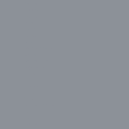
Denver
Dragos
Everest
Exper
Ezcool
Fujitsu
G-Story
GameBooster
Gameon
GamePower
Gigabyte
Hikvision
HP
Huawei
HyperX
İzoly
James Donkey
Lenovo
LG
Liyama