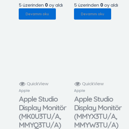
5 üzerinden
0
oy aldı
5 üzerinden
0
oy aldı
Devamını oku
Devamını oku
QuickView
QuickView
Apple
Apple
Apple Studio
Apple Studio
Display Monitör
Display Monitör
(MK0U3TU/A,
(MMYX3TU/A,
MMYQ3TU/A)
MMYW3TU/A)