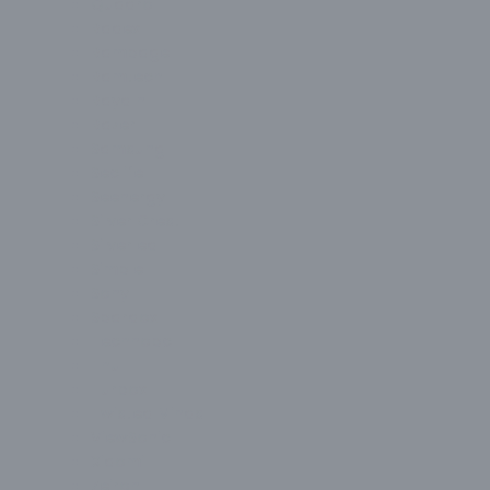
Quadro
Radex
Rampage
Ramtech
Raydın
Razer
Samsung
Seclife
Seenergy
Silver Crest
Silverled
Simple
Sony
Spardox
Technopc
Thull
Turbox
Twisted Minds
ViewSonic
Xiaomi
Zeiron