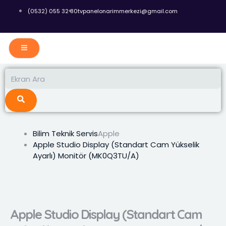
İçeriğe
(0532) 055 32 80
tvpanelonarimmerkezi@gmail.com
atla
Ara
Ara
Bilim Teknik Servis
Apple
Apple Studio Display (Standart Cam Yükselik
Ayarlı) Monitör (MK0Q3TU/A)
Apple Studio Display (Standart Cam