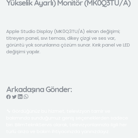
Yükselik Ayarlı) Monitör (MK0Q3TU/A)
Apple Studio Display (MK0Q3TU/A) ekran değişimi;
titreyen panel, sıvı teması, dikey çizgi ve ses var,
görüntü yok sorunlarına çözüm sunar. Kırık panel ve LED
değişimi yapılır.
Arkadaşına Gönder:
🔧 Gördüğünüz bu hizmet, televizyon tamir ve
bakımında sunduğumuz geniş seçeneklerden sadece
biri. BilimTeknikServis olarak, televizyonlarınızla ilgili her
türlü arıza ve bakım ihtiyacınızda yanınızdayız.