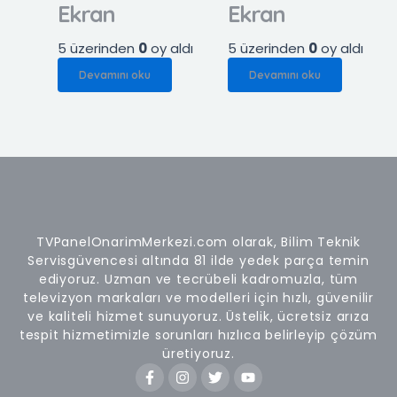
Ekran
Ekran
5 üzerinden
0
oy aldı
5 üzerinden
0
oy aldı
Devamını oku
Devamını oku
TVPanelOnarimMerkezi.com olarak, Bilim Teknik
Servisgüvencesi altında 81 ilde yedek parça temin
ediyoruz. Uzman ve tecrübeli kadromuzla, tüm
televizyon markaları ve modelleri için hızlı, güvenilir
ve kaliteli hizmet sunuyoruz. Üstelik, ücretsiz arıza
tespit hizmetimizle sorunları hızlıca belirleyip çözüm
üretiyoruz.
F
I
T
Y
a
n
w
o