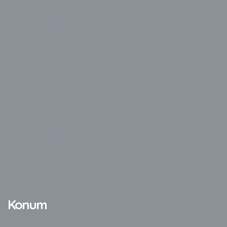
All In One PC
Acer
Aidata
Apple
Asus
Avantron
Casper
Dell
Exper
Hometech
HP
Video Wall
AUO Video Wall
LG Video Wall
TV Ekran Koruyucu
Konum