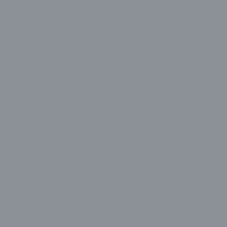
Casper
CBOX
Cenova
Cooler Master
Corsair
Dahua
Dell
Denver
Dragos
Everest
Exper
Ezcool
Fujitsu
G-Story
GameBooster
Gameon
GamePower
Gigabyte
Hikvision
HP