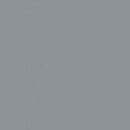
Mobile Pixels
Monster
MSI
Philips
Samsung
Sony
Night Silver
OnePlus
Onvo
Osmart
PerforMax
Philips
PowerBoost
Quadro
Radex
Rampage
Ramtech
Raydın
Razer
Samsung
Seclife