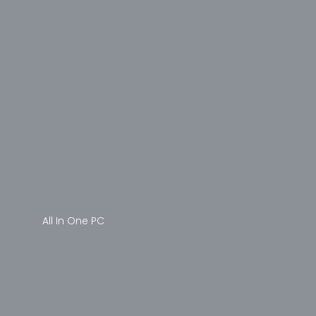
Seenergy
Silver Crest
Silverled
Simple
Sony
Spardox
Technopc
Thull
Turbox
Twisted Minds
ViewSonic
Xiaomi
Zeiron
All In One PC
Acer
Aidata
Apple
Asus
Avantron
Casper