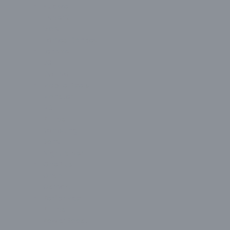
Huawei
HyperX
İzoly
James Donkey
Lenovo
LG
Liyama
Mobile Pixels
Monster
MSI
Philips
Samsung
Sony
Night Silver
OnePlus
Onvo
Osmart
PerforMax
Philips
PowerBoost