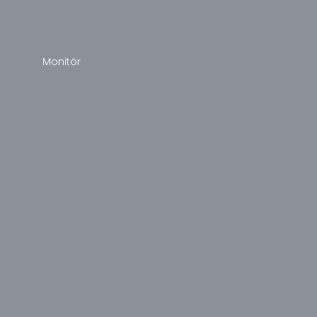
Sunny
Toshiba
Vestel
Monitör
Acer
Aidata
Alpin
AOC
Apple
Asus
Avantron
Avenir
BenQ
Casper
CBOX
Cenova
Cooler Master
Corsair
Dahua
Dell