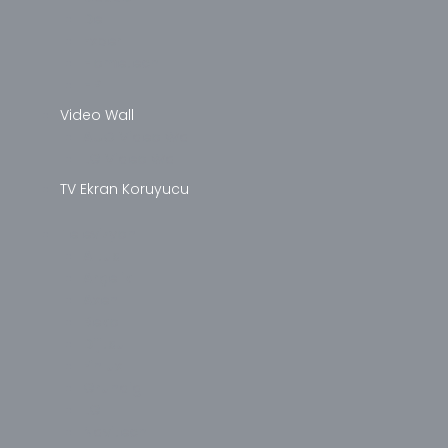
Dell
Exper
Hometech
HP
Video Wall
AUO Video Wall
LG Video Wall
TV Ekran Koruyucu
Televizyon
Altus
Arçelik
Axen
Beko
Dijitsu
Finlux
Grundig
LG
Navitech