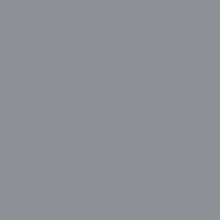
Panasonic
PEAQ
Philips
Regal
Samsung
SEG
Sharp
Sony
Sunny
Toshiba
Vestel
Monitör
Acer
Aidata
Alpin
AOC
Apple
Asus
Avantron
Avenir
BenQ