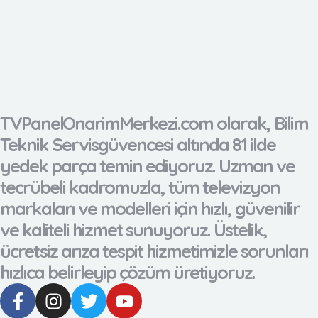
TVPanelOnarimMerkezi.com olarak, Bilim
Teknik Servisgüvencesi altında 81 ilde
yedek parça temin ediyoruz. Uzman ve
tecrübeli kadromuzla, tüm televizyon
markaları ve modelleri için hızlı, güvenilir
ve kaliteli hizmet sunuyoruz. Üstelik,
ücretsiz arıza tespit hizmetimizle sorunları
hızlıca belirleyip çözüm üretiyoruz.
F
I
T
Y
a
n
w
o