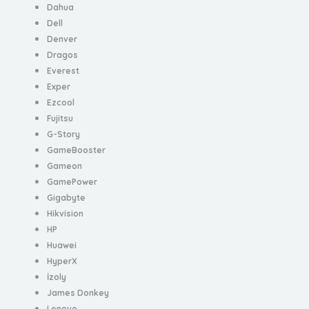
Dahua
Dell
Denver
Dragos
Everest
Exper
Ezcool
Fujitsu
G-Story
GameBooster
Gameon
GamePower
Gigabyte
Hikvision
HP
Huawei
HyperX
İzoly
James Donkey
Lenovo