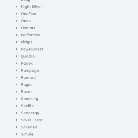
Night Silver
OnePlus
Onvo
Osmart
PerforMax
Philips
PowerBoost
Quadro
Radex
Rampage
Ramtech
Raydın
Razer
Samsung
Seclife
Seenergy
Silver Crest
Silverled
Simple