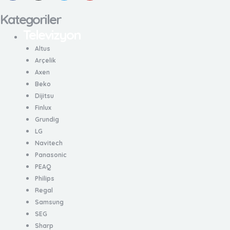
c
s
i
u
e
t
t
t
Kategoriler
b
a
t
u
Televizyon
o
g
e
b
Altus
o
r
r
e
Arçelik
k
a
Axen
-
m
Beko
f
Dijitsu
Finlux
Grundig
LG
Navitech
Panasonic
PEAQ
Philips
Regal
Samsung
SEG
Sharp