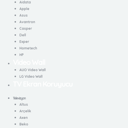
Aidata
Apple
Asus
Avantron
Casper
Dell
Exper
Hometech
HP
Video Wall
AUO Video Wall
LG Video Wall
TV Ekran Koruyucu
Televizyon
Altus
Arçelik
Axen
Beko