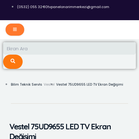
İçeriğe
(0532) 055 32 80
tvpanelonarimmerkezi@gmail.com
atla
Ara
Ara
Bilim Teknik Servis
Vestel
Vestel 75UD9655 LED TV Ekran Değişimi
Vestel 75UD9655 LED TV Ekran
Değişimi