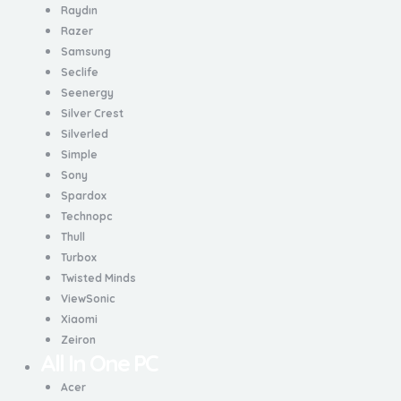
Raydın
Razer
Samsung
Seclife
Seenergy
Silver Crest
Silverled
Simple
Sony
Spardox
Technopc
Thull
Turbox
Twisted Minds
ViewSonic
Xiaomi
Zeiron
All In One PC
Acer