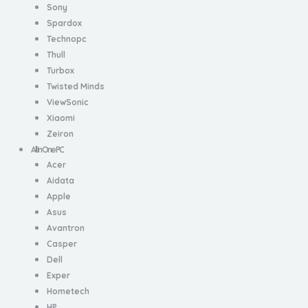
Sony
Spardox
Technopc
Thull
Turbox
Twisted Minds
ViewSonic
Xiaomi
Zeiron
All In One PC
Acer
Aidata
Apple
Asus
Avantron
Casper
Dell
Exper
Hometech
HP