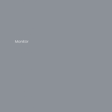
Samsung
SEG
Sharp
Sony
Sunny
Toshiba
Vestel
Monitör
Acer
Aidata
Alpin
AOC
Apple
Asus
Avantron
Avenir
BenQ
Casper
CBOX
Cenova