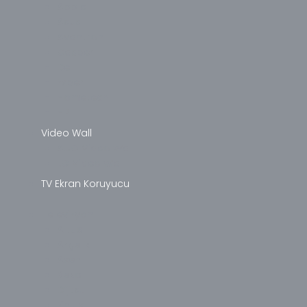
Apple
Asus
Avantron
Casper
Dell
Exper
Hometech
HP
Video Wall
AUO Video Wall
LG Video Wall
TV Ekran Koruyucu
Televizyon
Altus
Arçelik
Axen
Beko
Dijitsu
Finlux