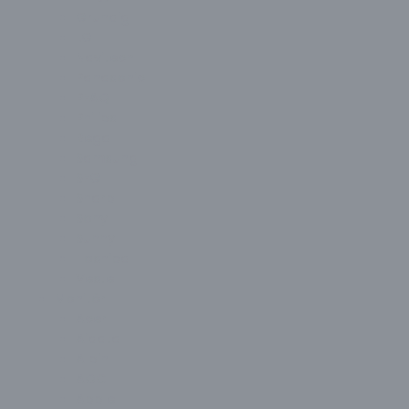
Grundig
LG
Navitech
Panasonic
PEAQ
Philips
Regal
Samsung
SEG
Sharp
Sony
Sunny
Toshiba
Vestel
Monitör
Acer
Aidata
Alpin
AOC
Apple