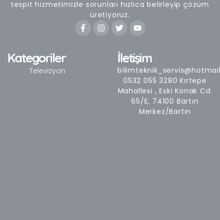
tespit hizmetimizle sorunları hızlıca belirleyip çözüm
üretiyoruz.
F
I
T
Y
a
n
w
o
c
s
i
u
e
t
t
t
b
a
t
u
Kategoriler
İletişim
o
g
e
b
o
r
r
e
bilimteknik_servis@hotmai
Televizyon
k
a
0532 055 3280 Kırtepe
Altus
-
m
Mahallesi , Eski Konak Cd.
Arçelik
f
65/E, 74100 Bartın
Axen
Merkez/Bartın
Beko
Dijitsu
Finlux
Grundig
LG
Navitech
Panasonic
PEAQ
Philips
Regal