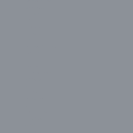
GamePower
Gigabyte
Hikvision
HP
Huawei
HyperX
İzoly
James Donkey
Lenovo
LG
Liyama
Mobile Pixels
Monster
MSI
Philips
Samsung
Sony
Night Silver
OnePlus
Onvo
Osmart