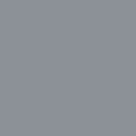
Lenovo
LG
Liyama
Mobile Pixels
Monster
MSI
Philips
Samsung
Sony
Night Silver
OnePlus
Onvo
Osmart
PerforMax
Philips
PowerBoost
Quadro
Radex
Rampage
Ramtech