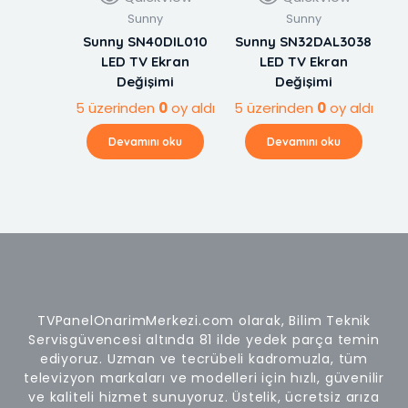
Sunny
Sunny
Sunny SN40DIL010
Sunny SN32DAL3038
LED TV Ekran
LED TV Ekran
Değişimi
Değişimi
5 üzerinden
0
oy aldı
5 üzerinden
0
oy aldı
Devamını oku
Devamını oku
TVPanelOnarimMerkezi.com olarak, Bilim Teknik
Servisgüvencesi altında 81 ilde yedek parça temin
ediyoruz. Uzman ve tecrübeli kadromuzla, tüm
televizyon markaları ve modelleri için hızlı, güvenilir
ve kaliteli hizmet sunuyoruz. Üstelik, ücretsiz arıza