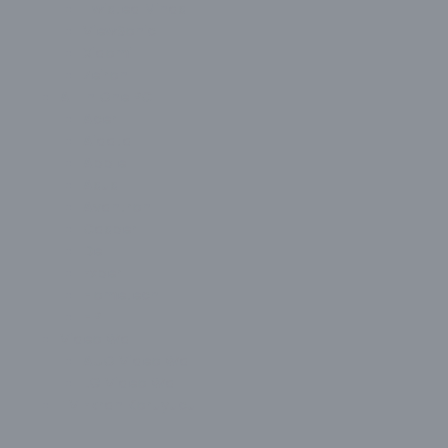
Twisted Minds
ViewSonic
Xiaomi
Zeiron
All In One PC
Acer
Aidata
Apple
Asus
Avantron
Casper
Dell
Exper
Hometech
HP
Video Wall
AUO Video Wall
LG Video Wall
TV Ekran Koruyucu