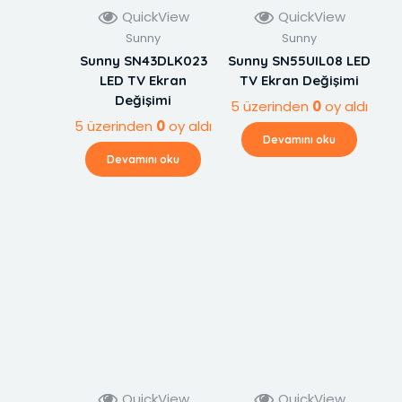
QuickView
QuickView
Sunny
Sunny
Sunny SN43DLK023
Sunny SN55UIL08 LED
LED TV Ekran
TV Ekran Değişimi
Değişimi
5 üzerinden
0
oy aldı
5 üzerinden
0
oy aldı
Devamını oku
Devamını oku
QuickView
QuickView