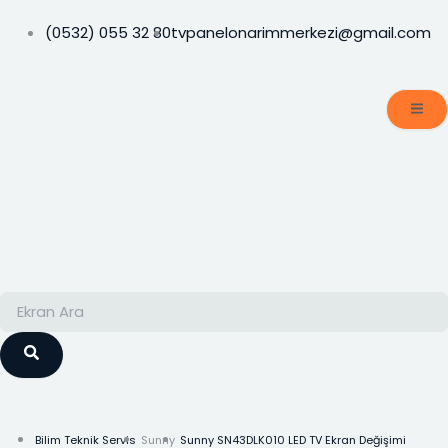
İçeriğe
atla
(0532) 055 32 80
tvpanelonarimmerkezi@gmail.com
Ara
Ara
Bilim Teknik Servis
Sunny
Sunny SN43DLK010 LED TV Ekran Değişimi