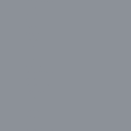
Cooler Master
Corsair
Dahua
Dell
Denver
Dragos
Everest
Exper
Ezcool
Fujitsu
G-Story
GameBooster
Gameon
GamePower
Gigabyte
Hikvision
HP
Huawei
HyperX
İzoly
James Donkey