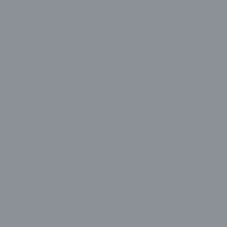
PerforMax
Philips
PowerBoost
Quadro
Radex
Rampage
Ramtech
Raydın
Razer
Samsung
Seclife
Seenergy
Silver Crest
Silverled
Simple
Sony
Spardox
Technopc
Thull
Turbox