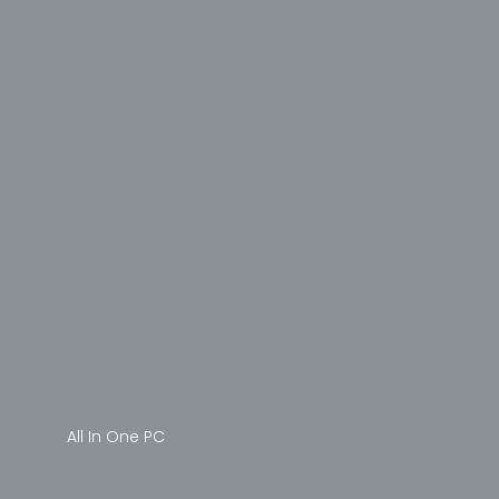
Raydın
Razer
Samsung
Seclife
Seenergy
Silver Crest
Silverled
Simple
Sony
Spardox
Technopc
Thull
Turbox
Twisted Minds
ViewSonic
Xiaomi
Zeiron
All In One PC
Acer
Aidata