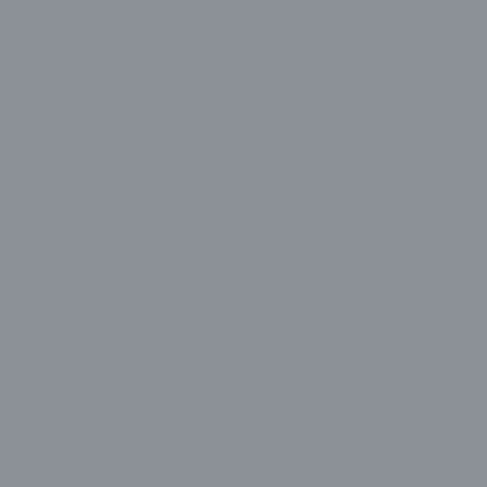
Asus
Avantron
Avenir
BenQ
Casper
CBOX
Cenova
Cooler Master
Corsair
Dahua
Dell
Denver
Dragos
Everest
Exper
Ezcool
Fujitsu
G-Story
GameBooster
Gameon