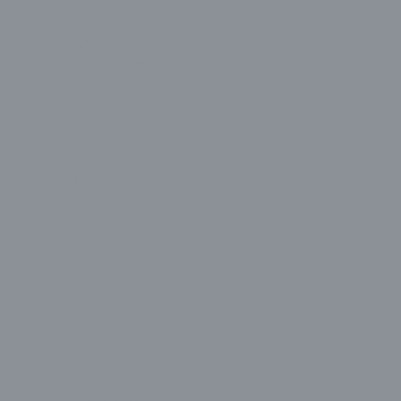
G-Story
GameBooster
Gameon
GamePower
Gigabyte
Hikvision
HP
Huawei
HyperX
İzoly
James Donkey
Lenovo
LG
Liyama
Mobile Pixels
Monster
MSI
Philips
Samsung
Sony
Night Silver