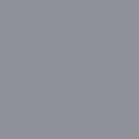
Beko
Dijitsu
Finlux
Grundig
LG
Navitech
Panasonic
PEAQ
Philips
Regal
Samsung
SEG
Sharp
Sony
Sunny
Toshiba
Vestel
Monitör
Acer
Aidata