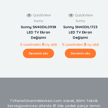
QuickView
QuickView
Sunny
Sunny
Sunny SN40DIL0938
Sunny SN40DIL1723
LED TV Ekran
LED TV Ekran
Değişimi
Değişimi
5 üzerinden
0
oy aldı
5 üzerinden
0
oy aldı
Devamını oku
Devamını oku
TVPanelOnarimMerkezi.com olarak, Bilim Teknik
Servisgüvencesi altında 81 ilde yedek parça temin