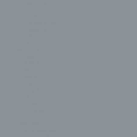
Technopc
Thull
Turbox
Twisted Minds
ViewSonic
Xiaomi
Zeiron
All In One PC
Acer
Aidata
Apple
Asus
Avantron
Casper
Dell
Exper
Hometech
HP
Video Wall
AUO Video Wall