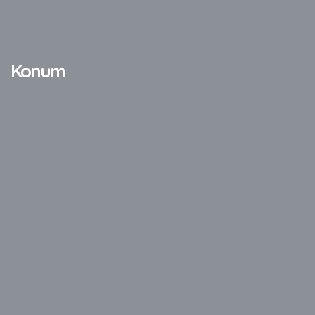
LG Video Wall
TV Ekran Koruyucu
Konum