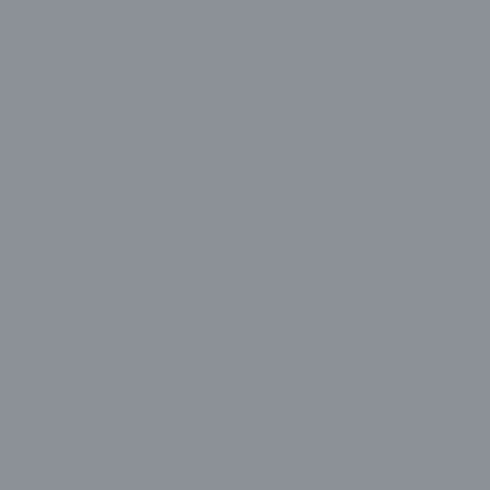
Casper
CBOX
Cenova
Cooler Master
Corsair
Dahua
Dell
Denver
Dragos
Everest
Exper
Ezcool
Fujitsu
G-Story
GameBooster
Gameon
GamePower
Gigabyte
Hikvision
HP
Huawei