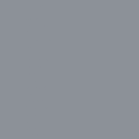
OnePlus
Onvo
Osmart
PerforMax
Philips
PowerBoost
Quadro
Radex
Rampage
Ramtech
Raydın
Razer
Samsung
Seclife
Seenergy
Silver Crest
Silverled
Simple
Sony
Spardox