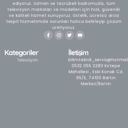
ediyoruz. Uzman ve tecrübeli kadromuzla, tüm
televizyon markaları ve modelleri için hızlı, güvenilir
ve kaliteli hizmet sunuyoruz. Üstelik, ücretsiz arıza
tespit hizmetimizle sorunları hızlıca belirleyip çözüm
üretiyoruz.
F
I
T
Y
a
n
w
o
c
s
i
u
e
t
t
t
b
a
t
u
Kategoriler
İletişim
o
g
e
b
o
r
r
e
bilimteknik_servis@hotmai
Televizyon
k
a
0532 055 3280 Kırtepe
Altus
-
m
Mahallesi , Eski Konak Cd.
Arçelik
f
65/E, 74100 Bartın
Axen
Merkez/Bartın
Beko
Dijitsu
Finlux
Grundig
LG
Navitech
Panasonic