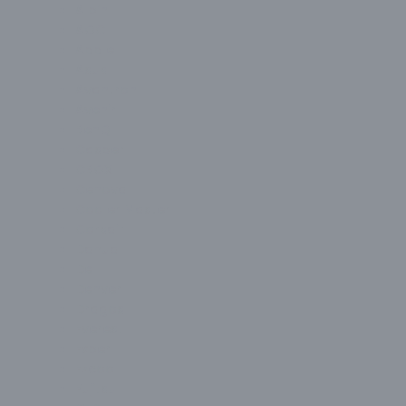
Alpin
AOC
Apple
Asus
Avantron
Avenir
BenQ
Casper
CBOX
Cenova
Cooler Master
Corsair
Dahua
Dell
Denver
Dragos
Everest
Exper
Ezcool
Fujitsu