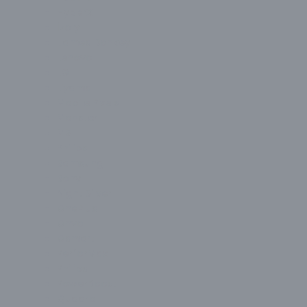
HyperX
İzoly
James Donkey
Lenovo
LG
Liyama
Mobile Pixels
Monster
MSI
Philips
Samsung
Sony
Night Silver
OnePlus
Onvo
Osmart
PerforMax
Philips
PowerBoost
Quadro