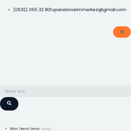
İçeriğe
atla
(0532) 055 32 80
tvpanelonarimmerkezi@gmail.com
Ara
Ara
Bilim Teknik Servis
Sunny