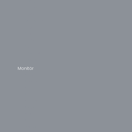
PEAQ
Philips
Regal
Samsung
SEG
Sharp
Sony
Sunny
Toshiba
Vestel
Monitör
Acer
Aidata
Alpin
AOC
Apple
Asus
Avantron
Avenir
BenQ