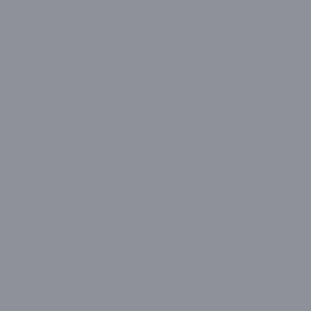
Radex
Rampage
Ramtech
Raydın
Razer
Samsung
Seclife
Seenergy
Silver Crest
Silverled
Simple
Sony
Spardox
Technopc
Thull
Turbox
Twisted Minds
ViewSonic
Xiaomi
Zeiron