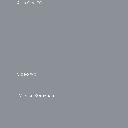
All In One PC
Acer
Aidata
Apple
Asus
Avantron
Casper
Dell
Exper
Hometech
HP
Video Wall
AUO Video Wall
LG Video Wall
TV Ekran Koruyucu
Televizyon
Altus
Arçelik
Axen