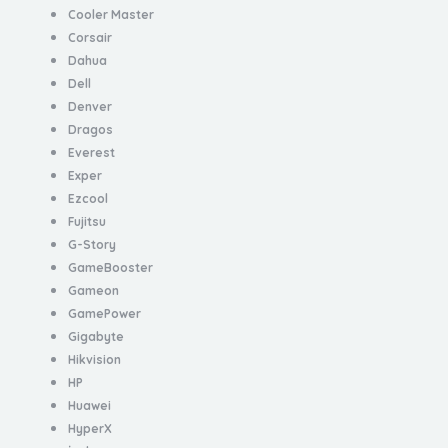
Cooler Master
Corsair
Dahua
Dell
Denver
Dragos
Everest
Exper
Ezcool
Fujitsu
G-Story
GameBooster
Gameon
GamePower
Gigabyte
Hikvision
HP
Huawei
HyperX