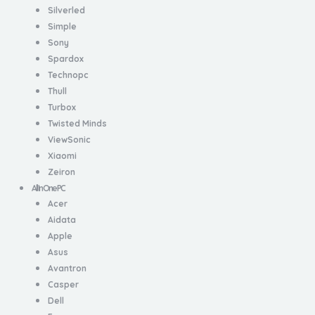
Silverled
Simple
Sony
Spardox
Technopc
Thull
Turbox
Twisted Minds
ViewSonic
Xiaomi
Zeiron
All In One PC
Acer
Aidata
Apple
Asus
Avantron
Casper
Dell