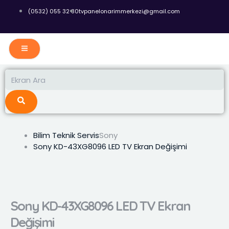
İçeriğe
(0532) 055 32 80
tvpanelonarimmerkezi@gmail.com
atla
Ara
Ara
Bilim Teknik Servis
Sony
Sony KD-43XG8096 LED TV Ekran Değişimi
Sony KD-43XG8096 LED TV Ekran
Değişimi