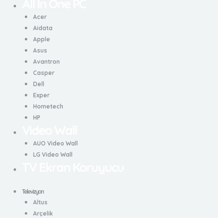
All In One PC
Acer
Aidata
Apple
Asus
Avantron
Casper
Dell
Exper
Hometech
HP
Video Wall
AUO Video Wall
LG Video Wall
TV Ekran Koruyucu
Televizyon
Altus
Arçelik