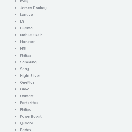
İzoly
James Donkey
Lenovo
LG
Liyama
Mobile Pixels
Monster
MSI
Philips
Samsung
Sony
Night Silver
OnePlus
Onvo
Osmart
PerforMax
Philips
PowerBoost
Quadro
Radex