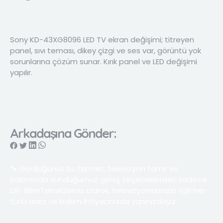
Sony KD-43XG8096 LED TV ekran değişimi; titreyen
panel, sıvı teması, dikey çizgi ve ses var, görüntü yok
sorunlarına çözüm sunar. Kırık panel ve LED değişimi
yapılır.
Arkadaşına Gönder:
🔧 Gördüğünüz bu hizmet, televizyon tamir ve
bakımında sunduğumuz geniş seçeneklerden sadece
biri. BilimTeknikServis olarak, televizyonlarınızla ilgili her
türlü arıza ve bakım ihtiyacınızda yanınızdayız.