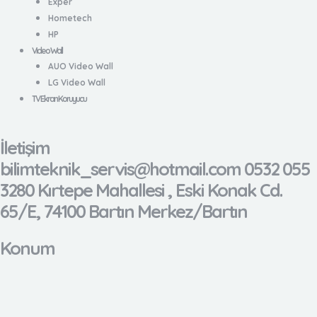
Exper
Hometech
HP
Video Wall
AUO Video Wall
LG Video Wall
TV Ekran Koruyucu
İletişim
bilimteknik_servis@hotmail.com 0532 055
3280 Kırtepe Mahallesi , Eski Konak Cd.
65/E, 74100 Bartın Merkez/Bartın
Konum