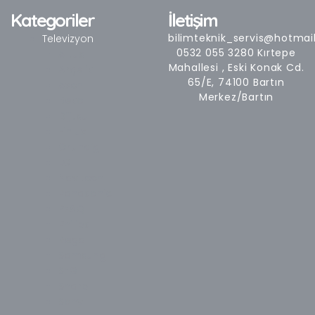
e
t
t
t
b
a
t
u
Kategoriler
İletişim
o
g
e
b
o
r
r
e
bilimteknik_servis@hotmai
Televizyon
k
a
0532 055 3280 Kırtepe
Altus
-
m
Mahallesi , Eski Konak Cd.
Arçelik
f
65/E, 74100 Bartın
Axen
Merkez/Bartın
Beko
Dijitsu
Finlux
Grundig
LG
Navitech
Panasonic
PEAQ
Philips
Regal
Samsung
SEG
Sharp
Sony