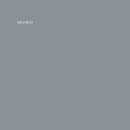
Sunny
Toshiba
Vestel
Monitör
Acer
Aidata
Alpin
AOC
Apple
Asus
Avantron
Avenir
BenQ
Casper
CBOX
Cenova
Cooler Master
Corsair
Dahua
Dell