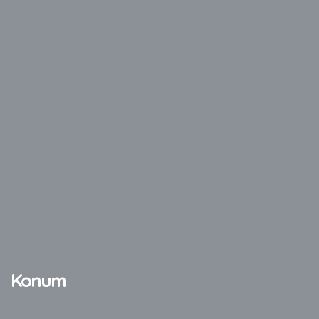
All In One PC
Acer
Aidata
Apple
Asus
Avantron
Casper
Dell
Exper
Hometech
HP
Video Wall
AUO Video Wall
LG Video Wall
TV Ekran Koruyucu
Konum