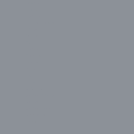
Casper
CBOX
Cenova
Cooler Master
Corsair
Dahua
Dell
Denver
Dragos
Everest
Exper
Ezcool
Fujitsu
G-Story
GameBooster
Gameon
GamePower
Gigabyte
Hikvision
HP