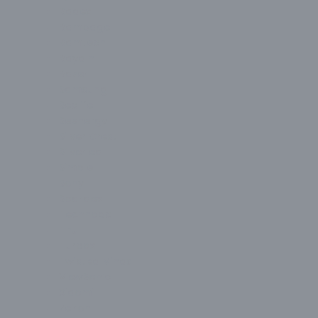
Radex
Rampage
Ramtech
Raydın
Razer
Samsung
Seclife
Seenergy
Silver Crest
Silverled
Simple
Sony
Spardox
Technopc
Thull
Turbox
Twisted Minds
ViewSonic
Xiaomi
Zeiron