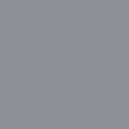
Monster
MSI
Philips
Samsung
Sony
Night Silver
OnePlus
Onvo
Osmart
PerforMax
Philips
PowerBoost
Quadro
Radex
Rampage
Ramtech
Raydın
Razer
Samsung
Seclife