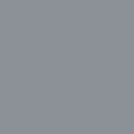
Huawei
HyperX
İzoly
James Donkey
Lenovo
LG
Liyama
Mobile Pixels
Monster
MSI
Philips
Samsung
Sony
Night Silver
OnePlus
Onvo
Osmart
PerforMax
Philips
PowerBoost
Quadro