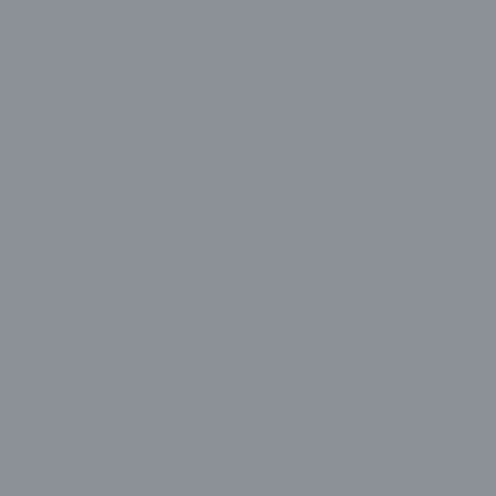
Denver
Dragos
Everest
Exper
Ezcool
Fujitsu
G-Story
GameBooster
Gameon
GamePower
Gigabyte
Hikvision
HP
Huawei
HyperX
İzoly
James Donkey
Lenovo
LG
Liyama
Mobile Pixels