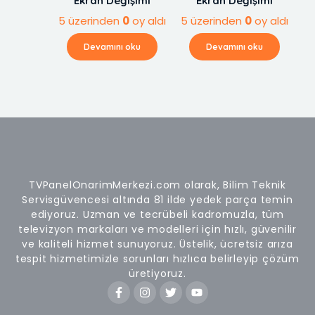
Ekran Değişimi
Ekran Değişimi
5 üzerinden
0
oy aldı
5 üzerinden
0
oy aldı
Devamını oku
Devamını oku
TVPanelOnarimMerkezi.com olarak, Bilim Teknik
Servisgüvencesi altında 81 ilde yedek parça temin
ediyoruz. Uzman ve tecrübeli kadromuzla, tüm
televizyon markaları ve modelleri için hızlı, güvenilir
ve kaliteli hizmet sunuyoruz. Üstelik, ücretsiz arıza
tespit hizmetimizle sorunları hızlıca belirleyip çözüm
üretiyoruz.
F
I
T
Y
a
n
w
o
c
s
i
u