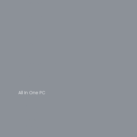
Seenergy
Silver Crest
Silverled
Simple
Sony
Spardox
Technopc
Thull
Turbox
Twisted Minds
ViewSonic
Xiaomi
Zeiron
All In One PC
Acer
Aidata
Apple
Asus
Avantron
Casper