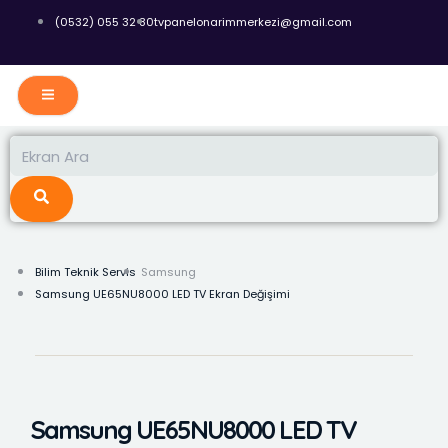
İçeriğe
(0532) 055 32 80
tvpanelonarimmerkezi@gmail.com
atla
Ara
Ara
Bilim Teknik Servis
Samsung
Samsung UE65NU8000 LED TV Ekran Değişimi
Samsung UE65NU8000 LED TV