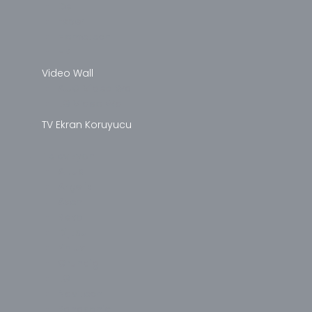
Dell
Exper
Hometech
HP
Video Wall
AUO Video Wall
LG Video Wall
TV Ekran Koruyucu
Televizyon
Altus
Arçelik
Axen
Beko
Dijitsu
Finlux
Grundig
LG
Navitech
Panasonic