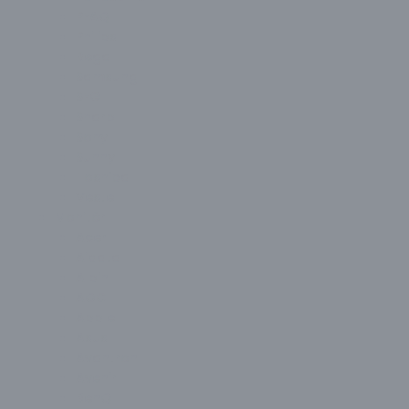
PEAQ
Philips
Regal
Samsung
SEG
Sharp
Sony
Sunny
Toshiba
Vestel
Monitör
Acer
Aidata
Alpin
AOC
Apple
Asus
Avantron
Avenir
BenQ