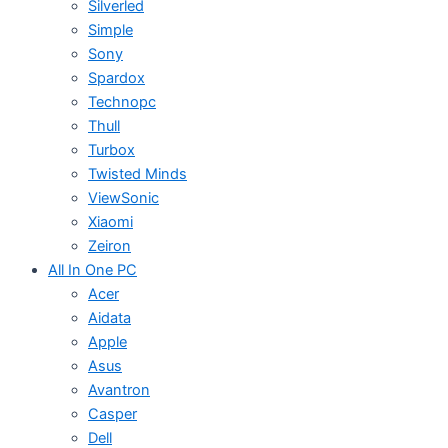
Silverled
Simple
Sony
Spardox
Technopc
Thull
Turbox
Twisted Minds
ViewSonic
Xiaomi
Zeiron
All In One PC
Acer
Aidata
Apple
Asus
Avantron
Casper
Dell