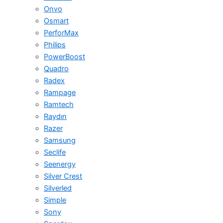
Onvo
Osmart
PerforMax
Philips
PowerBoost
Quadro
Radex
Rampage
Ramtech
Raydın
Razer
Samsung
Seclife
Seenergy
Silver Crest
Silverled
Simple
Sony