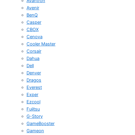
Avantron
Avenir
BenQ
Casper
CBOX
Cenova
Cooler Master
Corsair
Dahua
Dell
Denver
Dragos
Everest
Exper
Ezcool
Fujitsu
G-Story
GameBooster
Gameon