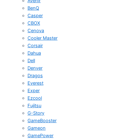
Avenir
BenQ
Casper
CBOX
Cenova
Cooler Master
Corsair
Dahua
Dell
Denver
Dragos
Everest
Exper
Ezcool
Fujitsu
G-Story
GameBooster
Gameon
GamePower