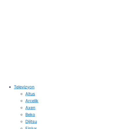
Televizyon
Altus
Arçelik
Axen
Beko
Dijitsu
Finlux