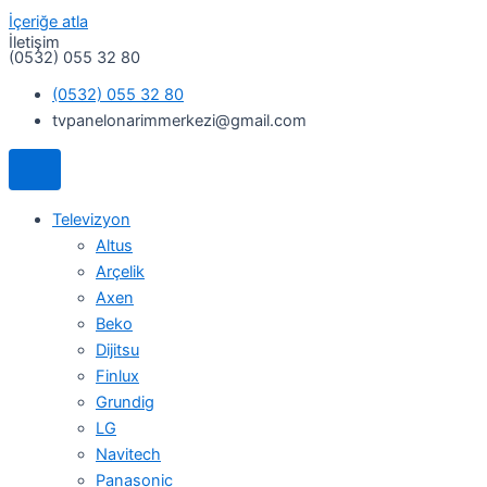
İçeriğe atla
İletişim
(0532) 055 32 80
(0532) 055 32 80
tvpanelonarimmerkezi@gmail.com
Televizyon
Altus
Arçelik
Axen
Beko
Dijitsu
Finlux
Grundig
LG
Navitech
Panasonic