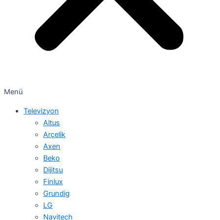
Menü
Televizyon
Altus
Arçelik
Axen
Beko
Dijitsu
Finlux
Grundig
LG
Navitech