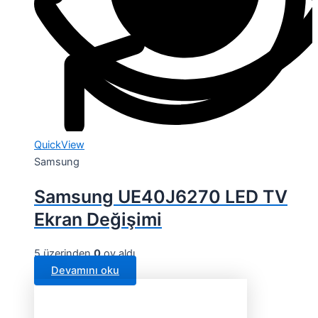
QuickView
Samsung
Samsung UE40J6270 LED TV
Ekran Değişimi
5 üzerinden
0
oy aldı
Devamını oku