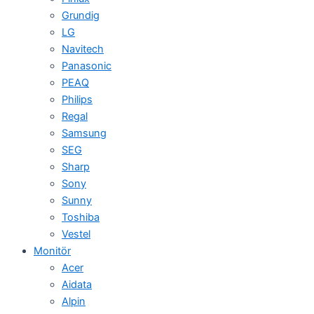
Grundig
LG
Navitech
Panasonic
PEAQ
Philips
Regal
Samsung
SEG
Sharp
Sony
Sunny
Toshiba
Vestel
Monitör
Acer
Aidata
Alpin