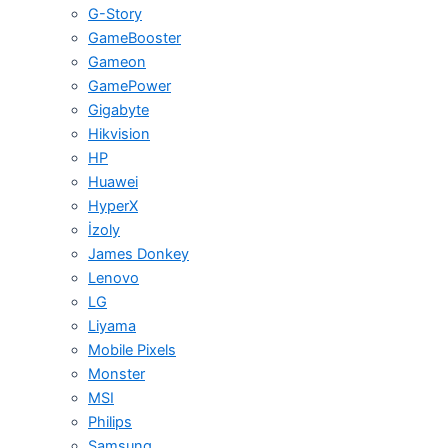
G-Story
GameBooster
Gameon
GamePower
Gigabyte
Hikvision
HP
Huawei
HyperX
İzoly
James Donkey
Lenovo
LG
Liyama
Mobile Pixels
Monster
MSI
Philips
Samsung