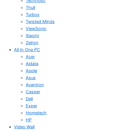
Technopc
Thull
Turbox
Twisted Minds
ViewSonic
Xiaomi
Zeiron
All In One PC
Acer
Aidata
Apple
Asus
Avantron
Casper
Dell
Exper
Hometech
HP
Video Wall