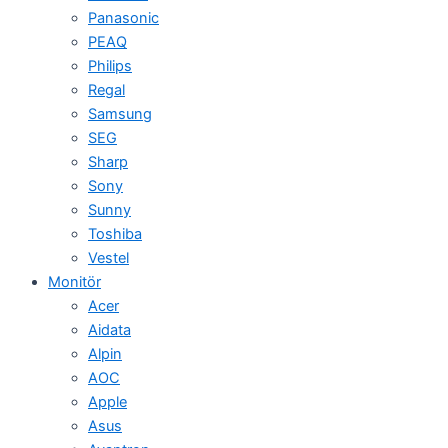
Panasonic
PEAQ
Philips
Regal
Samsung
SEG
Sharp
Sony
Sunny
Toshiba
Vestel
Monitör
Acer
Aidata
Alpin
AOC
Apple
Asus