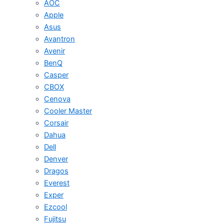
AOC
Apple
Asus
Avantron
Avenir
BenQ
Casper
CBOX
Cenova
Cooler Master
Corsair
Dahua
Dell
Denver
Dragos
Everest
Exper
Ezcool
Fujitsu