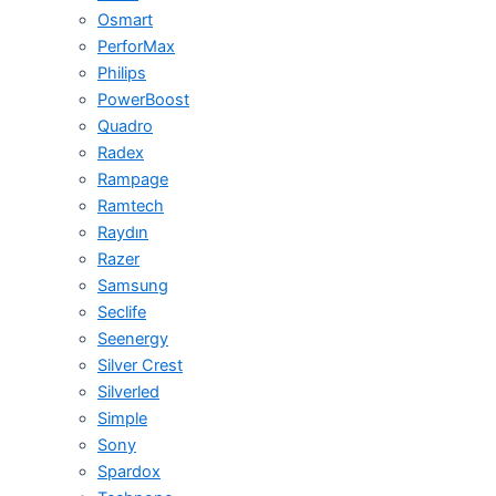
Osmart
PerforMax
Philips
PowerBoost
Quadro
Radex
Rampage
Ramtech
Raydın
Razer
Samsung
Seclife
Seenergy
Silver Crest
Silverled
Simple
Sony
Spardox