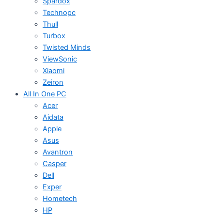
Spardox
Technopc
Thull
Turbox
Twisted Minds
ViewSonic
Xiaomi
Zeiron
All In One PC
Acer
Aidata
Apple
Asus
Avantron
Casper
Dell
Exper
Hometech
HP