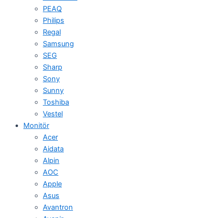
PEAQ
Philips
Regal
Samsung
SEG
Sharp
Sony
Sunny
Toshiba
Vestel
Monitör
Acer
Aidata
Alpin
AOC
Apple
Asus
Avantron