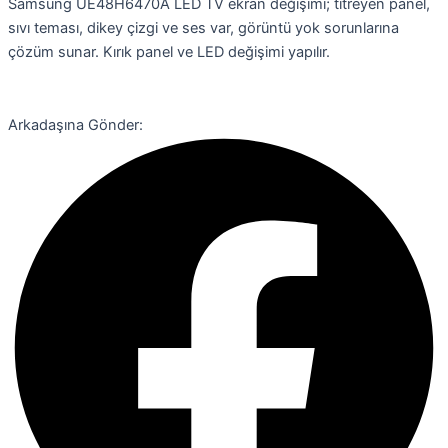
Samsung UE48H6470A LED TV ekran değişimi; titreyen panel,
sıvı teması, dikey çizgi ve ses var, görüntü yok sorunlarına
çözüm sunar. Kırık panel ve LED değişimi yapılır.
Arkadaşına Gönder: