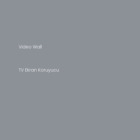
Avantron
Casper
Dell
Exper
Hometech
HP
Video Wall
AUO Video Wall
LG Video Wall
TV Ekran Koruyucu
Televizyon
Altus
Arçelik
Axen
Beko
Dijitsu
Finlux
Grundig
LG