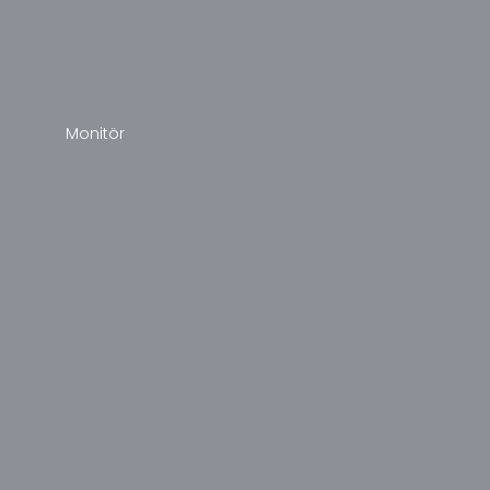
Sharp
Sony
Sunny
Toshiba
Vestel
Monitör
Acer
Aidata
Alpin
AOC
Apple
Asus
Avantron
Avenir
BenQ
Casper
CBOX
Cenova
Cooler Master
Corsair