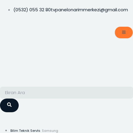
İçeriğe
atla
(0532) 055 32 80
tvpanelonarimmerkezi@gmail.com
Ara
Ara
Bilim Teknik Servis
Samsung