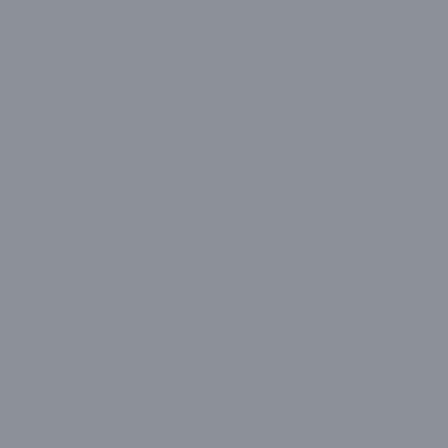
PowerBoost
Quadro
Radex
Rampage
Ramtech
Raydın
Razer
Samsung
Seclife
Seenergy
Silver Crest
Silverled
Simple
Sony
Spardox
Technopc
Thull
Turbox
Twisted Minds
ViewSonic