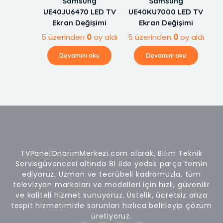
Samsung
Samsung
UE40JU6470 LED TV
UE40KU7000 LED TV
Ekran Değişimi
Ekran Değişimi
5 üzerinden
0
oy aldı
5 üzerinden
0
oy aldı
Devamını oku
Devamını oku
TVPanelOnarimMerkezi.com olarak, Bilim Teknik
Servisgüvencesi altında 81 ilde yedek parça temin
ediyoruz. Uzman ve tecrübeli kadromuzla, tüm
televizyon markaları ve modelleri için hızlı, güvenilir
ve kaliteli hizmet sunuyoruz. Üstelik, ücretsiz arıza
tespit hizmetimizle sorunları hızlıca belirleyip çözüm
üretiyoruz.