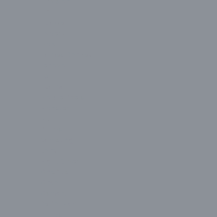
Hikvision
HP
Huawei
HyperX
İzoly
James Donkey
Lenovo
LG
Liyama
Mobile Pixels
Monster
MSI
Philips
Samsung
Sony
Night Silver
OnePlus
Onvo
Osmart
PerforMax
Philips