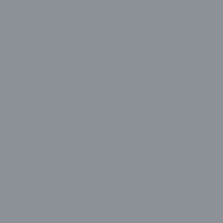
Liyama
Mobile Pixels
Monster
MSI
Philips
Samsung
Sony
Night Silver
OnePlus
Onvo
Osmart
PerforMax
Philips
PowerBoost
Quadro
Radex
Rampage
Ramtech
Raydın
Razer