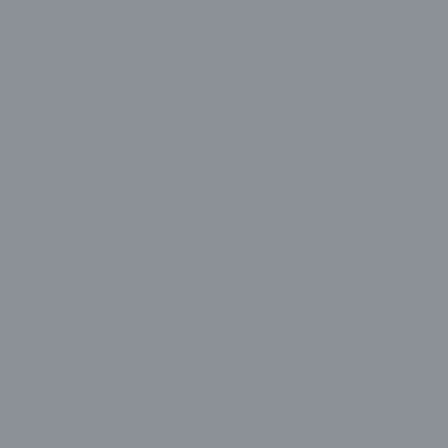
Avenir
BenQ
Casper
CBOX
Cenova
Cooler Master
Corsair
Dahua
Dell
Denver
Dragos
Everest
Exper
Ezcool
Fujitsu
G-Story
GameBooster
Gameon
GamePower
Gigabyte