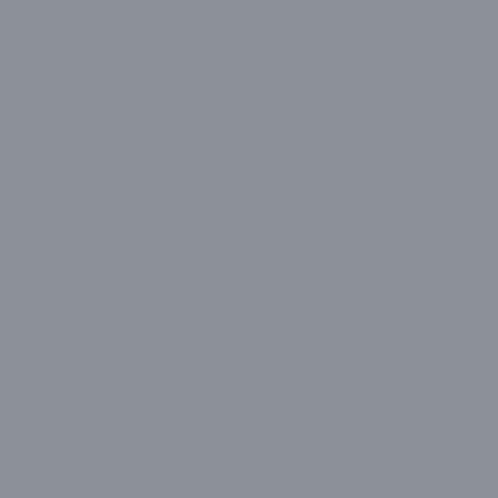
Navitech
Panasonic
PEAQ
Philips
Regal
Samsung
SEG
Sharp
Sony
Sunny
Toshiba
Vestel
Monitör
Acer
Aidata
Alpin
AOC
Apple
Asus
Avantron