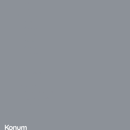
Xiaomi
Zeiron
All In One PC
Acer
Aidata
Apple
Asus
Avantron
Casper
Dell
Exper
Hometech
HP
Video Wall
AUO Video Wall
LG Video Wall
TV Ekran Koruyucu
Konum