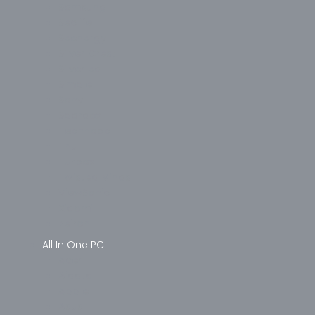
Samsung
Seclife
Seenergy
Silver Crest
Silverled
Simple
Sony
Spardox
Technopc
Thull
Turbox
Twisted Minds
ViewSonic
Xiaomi
Zeiron
All In One PC
Acer
Aidata
Apple
Asus