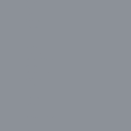
Dahua
Dell
Denver
Dragos
Everest
Exper
Ezcool
Fujitsu
G-Story
GameBooster
Gameon
GamePower
Gigabyte
Hikvision
HP
Huawei
HyperX
İzoly
James Donkey
Lenovo
LG