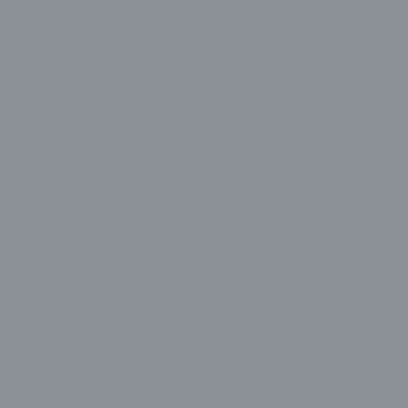
Philips
Regal
Samsung
SEG
Sharp
Sony
Sunny
Toshiba
Vestel
Monitör
Acer
Aidata
Alpin
AOC
Apple
Asus
Avantron
Avenir
BenQ
Casper
CBOX