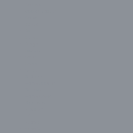
Cenova
Cooler Master
Corsair
Dahua
Dell
Denver
Dragos
Everest
Exper
Ezcool
Fujitsu
G-Story
GameBooster
Gameon
GamePower
Gigabyte
Hikvision
HP
Huawei
HyperX