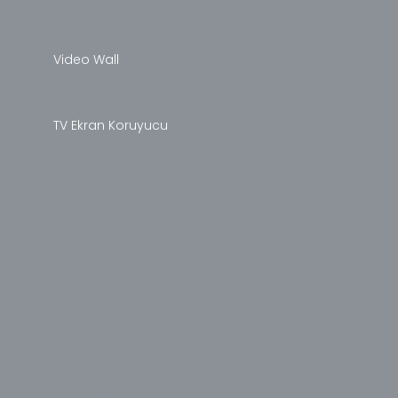
Hometech
HP
Video Wall
AUO Video Wall
LG Video Wall
TV Ekran Koruyucu
Televizyon
Altus
Arçelik
Axen
Beko
Dijitsu
Finlux
Grundig
LG
Navitech
Panasonic
PEAQ