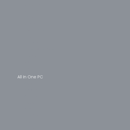
Silverled
Simple
Sony
Spardox
Technopc
Thull
Turbox
Twisted Minds
ViewSonic
Xiaomi
Zeiron
All In One PC
Acer
Aidata
Apple
Asus
Avantron
Casper
Dell
Exper