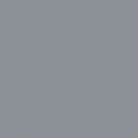
MSI
Philips
Samsung
Sony
Night Silver
OnePlus
Onvo
Osmart
PerforMax
Philips
PowerBoost
Quadro
Radex
Rampage
Ramtech
Raydın
Razer
Samsung
Seclife
Seenergy
Silver Crest