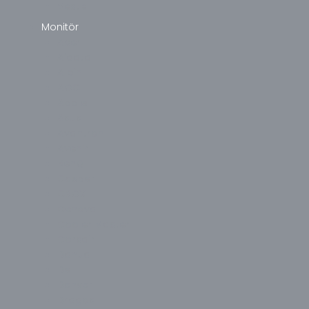
Vestel
Monitör
Acer
Aidata
Alpin
AOC
Apple
Asus
Avantron
Avenir
BenQ
Casper
CBOX
Cenova
Cooler Master
Corsair
Dahua
Dell
Denver
Dragos