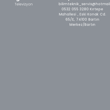
o
g
e
b
o
r
r
e
bilimteknik_servis@hotmai
Televizyon
k
a
0532 055 3280 Kırtepe
Altus
-
m
Mahallesi , Eski Konak Cd.
Arçelik
f
65/E, 74100 Bartın
Axen
Merkez/Bartın
Beko
Dijitsu
Finlux
Grundig
LG
Navitech
Panasonic
PEAQ
Philips
Regal
Samsung
SEG
Sharp
Sony
Sunny
Toshiba