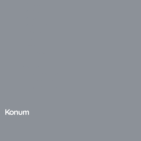
Aidata
Apple
Asus
Avantron
Casper
Dell
Exper
Hometech
HP
Video Wall
AUO Video Wall
LG Video Wall
TV Ekran Koruyucu
Konum