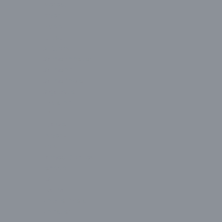
Everest
Exper
Ezcool
Fujitsu
G-Story
GameBooster
Gameon
GamePower
Gigabyte
Hikvision
HP
Huawei
HyperX
İzoly
James Donkey
Lenovo
LG
Liyama
Mobile Pixels
Monster