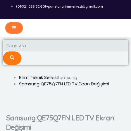
İçeriğe
(0532) 055 32 80
tvpanelonarimmerkezi@gmail.com
atla
Ara
Ara
Bilim Teknik Servis
Samsung
Samsung QE75Q7FN LED TV Ekran Değişimi
Samsung QE75Q7FN LED TV Ekran
Değişimi