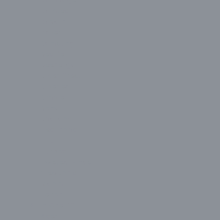
Ramtech
Raydın
Razer
Samsung
Seclife
Seenergy
Silver Crest
Silverled
Simple
Sony
Spardox
Technopc
Thull
Turbox
Twisted Minds
ViewSonic
Xiaomi
Zeiron
All In One PC
Acer