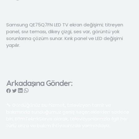
Samsung QE75Q7FN LED TV ekran değişimi; titreyen
panel, sıvı teması, dikey çizgi, ses var, görüntü yok
sorunlarına çözüm sunar. Kırık panel ve LED değişimi
yapılır.
Arkadaşına Gönder:
🔧 Gördüğünüz bu hizmet, televizyon tamir ve
bakımında sunduğumuz geniş seçeneklerden sadece
biri. BilimTeknikServis olarak, televizyonlarınızla ilgili her
türlü arıza ve bakım ihtiyacınızda yanınızdayız.