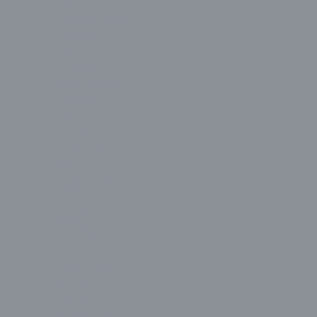
İzoly
James Donkey
Lenovo
LG
Liyama
Mobile Pixels
Monster
MSI
Philips
Samsung
Sony
Night Silver
OnePlus
Onvo
Osmart
PerforMax
Philips
PowerBoost
Quadro
Radex
Rampage