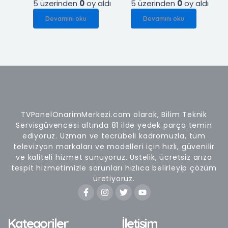
5 üzerinden
0
oy aldı
5 üzerinden
0
oy aldı
Devamını oku
Devamını oku
TVPanelOnarimMerkezi.com olarak, Bilim Teknik
Servisgüvencesi altında 81 ilde yedek parça temin
ediyoruz. Uzman ve tecrübeli kadromuzla, tüm
televizyon markaları ve modelleri için hızlı, güvenilir
ve kaliteli hizmet sunuyoruz. Üstelik, ücretsiz arıza
tespit hizmetimizle sorunları hızlıca belirleyip çözüm
üretiyoruz.
F
I
T
Y
a
n
w
o
c
s
i
u
e
t
t
t
b
a
t
u
Kategoriler
İletişim